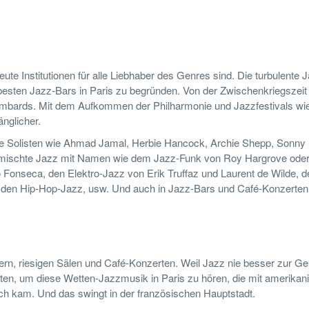
eute Institutionen für alle Liebhaber des Genres sind. Die turbulente 
 besten Jazz-Bars in Paris zu begründen. Von der Zwischenkriegszeit 
ombards. Mit dem Aufkommen der Philharmonie und Jazzfestivals wie
nglicher.
le Solisten wie Ahmad Jamal, Herbie Hancock, Archie Shepp, Sonny 
r gemischte Jazz mit Namen wie dem Jazz-Funk von Roy Hargrove ode
Fonseca, den Elektro-Jazz von Erik Truffaz und Laurent de Wilde, d
t, den Hip-Hop-Jazz, usw. Und auch in Jazz-Bars und Café-Konzerten
lern, riesigen Sälen und Café-Konzerten. Weil Jazz nie besser zur Ge
llten, um diese Wetten-Jazzmusik in Paris zu hören, die mit amerika
ch kam. Und das swingt in der französischen Hauptstadt.