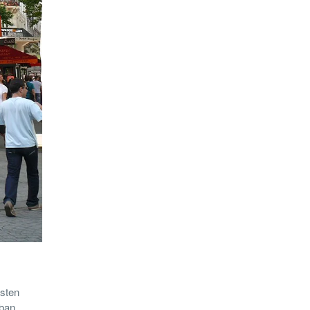
esten
uban