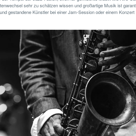
nwechsel sehr zu schätzen wissen und großartige Musik ist garantie
 und gestandene Künstler bei einer Jam-Session oder einem Konzert