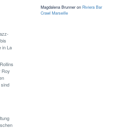
Magdalena Brunner
on
Riviera Bar
Crawl Marseille
Jazz-
bis
 in La
Rollins
r Roy
en
 sind
ltung
nischen