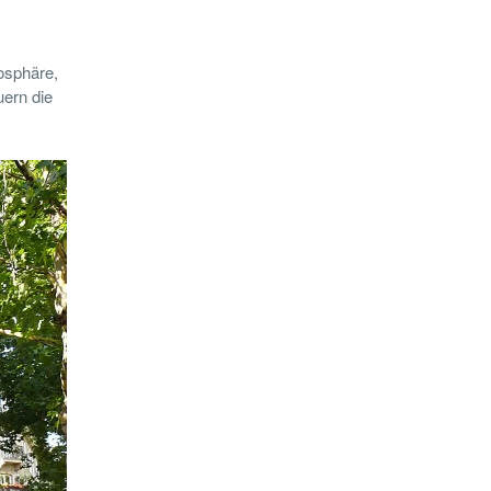
mosphäre,
uern die