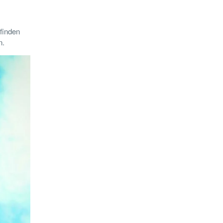
finden
n.