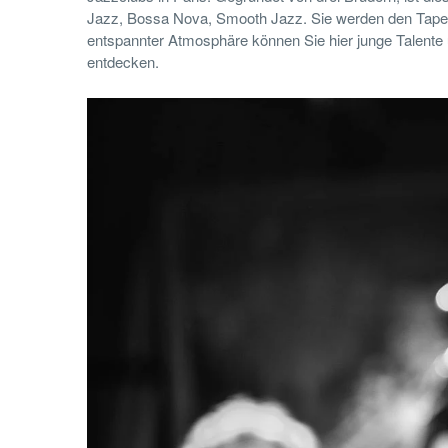
Jazz, Bossa Nova, Smooth Jazz. Sie werden den Tapete
entspannter Atmosphäre können Sie hier junge Talente
entdecken.