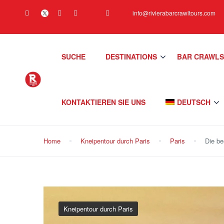
info@rivierabarcrawltours.com
SUCHE
DESTINATIONS
BAR CRAWL
KONTAKTIEREN SIE UNS
DEUTSCH
Home
Kneipentour durch Paris
Paris
Die be
Kneipentour durch Paris