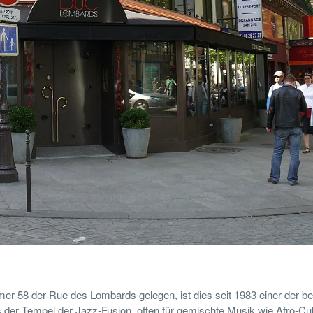
er 58 der Rue des Lombards gelegen, ist dies seit 1983 einer der b
es der Tempel der Jazz-Fusion, offen für gemischte Musik wie Afro-C