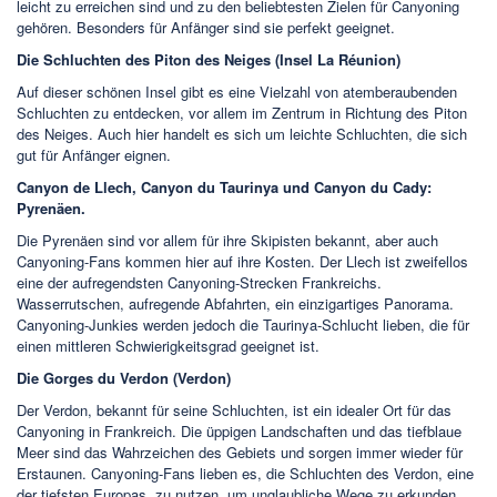
leicht zu erreichen sind und zu den beliebtesten Zielen für Canyoning
gehören. Besonders für Anfänger sind sie perfekt geeignet.
Die Schluchten des Piton des Neiges (Insel La Réunion)
Auf dieser schönen Insel gibt es eine Vielzahl von atemberaubenden
Schluchten zu entdecken, vor allem im Zentrum in Richtung des Piton
des Neiges. Auch hier handelt es sich um leichte Schluchten, die sich
gut für Anfänger eignen.
Canyon de Llech, Canyon du Taurinya und Canyon du Cady:
Pyrenäen.
Die Pyrenäen sind vor allem für ihre Skipisten bekannt, aber auch
Canyoning-Fans kommen hier auf ihre Kosten. Der Llech ist zweifellos
eine der aufregendsten Canyoning-Strecken Frankreichs.
Wasserrutschen, aufregende Abfahrten, ein einzigartiges Panorama.
Canyoning-Junkies werden jedoch die Taurinya-Schlucht lieben, die für
einen mittleren Schwierigkeitsgrad geeignet ist.
Die Gorges du Verdon (Verdon)
Der Verdon, bekannt für seine Schluchten, ist ein idealer Ort für das
Canyoning in Frankreich. Die üppigen Landschaften und das tiefblaue
Meer sind das Wahrzeichen des Gebiets und sorgen immer wieder für
Erstaunen. Canyoning-Fans lieben es, die Schluchten des Verdon, eine
der tiefsten Europas, zu nutzen, um unglaubliche Wege zu erkunden.