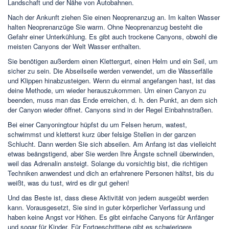
Landschaft und der Nähe von Autobahnen.
Nach der Ankunft ziehen Sie einen Neoprenanzug an. Im kalten Wasser
halten Neoprenanzüge Sie warm. Ohne Neoprenanzug besteht die
Gefahr einer Unterkühlung. Es gibt auch trockene Canyons, obwohl die
meisten Canyons der Welt Wasser enthalten.
Sie benötigen außerdem einen Klettergurt, einen Helm und ein Seil, um
sicher zu sein. Die Abseilseile werden verwendet, um die Wasserfälle
und Klippen hinabzusteigen. Wenn du einmal angefangen hast, ist das
deine Methode, um wieder herauszukommen. Um einen Canyon zu
beenden, muss man das Ende erreichen, d. h. den Punkt, an dem sich
der Canyon wieder öffnet. Canyons sind in der Regel Einbahnstraßen.
Bei einer Canyoningtour hüpfst du um Felsen herum, watest,
schwimmst und kletterst kurz über felsige Stellen in der ganzen
Schlucht. Dann werden Sie sich abseilen. Am Anfang ist das vielleicht
etwas beängstigend, aber Sie werden Ihre Ängste schnell überwinden,
weil das Adrenalin ansteigt. Solange du vorsichtig bist, die richtigen
Techniken anwendest und dich an erfahrenere Personen hältst, bis du
weißt, was du tust, wird es dir gut gehen!
Und das Beste ist, dass diese Aktivität von jedem ausgeübt werden
kann. Vorausgesetzt, Sie sind in guter körperlicher Verfassung und
haben keine Angst vor Höhen. Es gibt einfache Canyons für Anfänger
und sogar für Kinder. Für Fortgeschrittene gibt es schwierigere