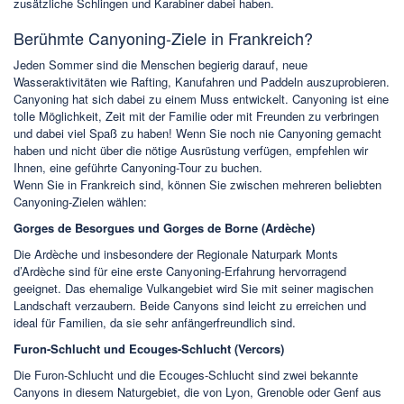
zusätzliche Schlingen und Karabiner dabei haben.
Berühmte Canyoning-Ziele in Frankreich?
Jeden Sommer sind die Menschen begierig darauf, neue
Wasseraktivitäten wie Rafting, Kanufahren und Paddeln auszuprobieren.
Canyoning hat sich dabei zu einem Muss entwickelt. Canyoning ist eine
tolle Möglichkeit, Zeit mit der Familie oder mit Freunden zu verbringen
und dabei viel Spaß zu haben! Wenn Sie noch nie Canyoning gemacht
haben und nicht über die nötige Ausrüstung verfügen, empfehlen wir
Ihnen, eine geführte Canyoning-Tour zu buchen.
Wenn Sie in Frankreich sind, können Sie zwischen mehreren beliebten
Canyoning-Zielen wählen:
Gorges de Besorgues und Gorges de Borne (Ardèche)
Die Ardèche und insbesondere der Regionale Naturpark Monts
d’Ardèche sind für eine erste Canyoning-Erfahrung hervorragend
geeignet. Das ehemalige Vulkangebiet wird Sie mit seiner magischen
Landschaft verzaubern. Beide Canyons sind leicht zu erreichen und
ideal für Familien, da sie sehr anfängerfreundlich sind.
Furon-Schlucht und Ecouges-Schlucht (Vercors)
Die Furon-Schlucht und die Ecouges-Schlucht sind zwei bekannte
Canyons in diesem Naturgebiet, die von Lyon, Grenoble oder Genf aus