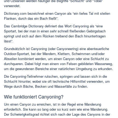
und Ozeanien werden häufiger die Begriffe “Schlucht” und “Tobel”
verwendet.
Dictionary.com bezeichnet einen Canyon als “ein tiefes Tal mit steilen
Flanken, durch das ein Bach fließt”.
Das Cambridge Dictionary definiert das Wort Canyoning als “eine
Sportart, bei der man in einen sehr schnell fließenden Gebirgsbach
springt und sich auf dem Rücken treibend den Bach hinuntertragen
lässt”.
Grundsätzlich ist Canyoning (oder Canyoneering) eine abenteuerliche
Outdoor-Sportart, bei der Wandern, Klettern, Schwimmen und/oder
Abseilen kombiniert werden, um einen Canyon oder eine Schlucht zu
durchqueren. Dabei folgt man einem von Felsen gebildeten Wasserweg,
um die gewundenen Bereiche einer natürlichen Umgebung zu erkunden.
Die Canyoning-Teilnehmer rutschen, springen und lassen sich in die
Schlucht hinunter, wobei sie oft technische Hilfsmittel verwenden, um
Wege durch Bäche, Becken und Wasserfälle zu finden.
Wie funktioniert Canyoning?
Um einen Canyon zu erreichen, ist in der Regel eine Wanderung
erforderlich. Sie kann so lang oder so kurz sein wie eine Wanderung.
Der Schwierigkeitsgrad richtet sich nach der Lage des Canyons in der