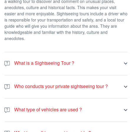
a walking tour to discover and comment on unusual places,
anecdotes, culture and historical facts. This makes your visit
easier and more enjoyable. Sightseeing tours include a driver who
is responsible for your transportation and safety, and a local tour
guide who will give you information about the area. They are
knowledgeable and familiar with the history, culture and
anecdotes.
What is a Sightseeing Tour ?
Sightseeing is the activity of travelling around a city or region to
see the interesting places that tourists usually visit. Based on the
Who conducts your private sightseeing tour ?
number of group members, we arrange the best transportation
option including car, minivan, minibus, bus, or helicopter.
We employ local expert guides and pro drivers for all tours that
need visits to be conducted. The tours are led by guides to show
What type of vehicles are used ?
you around the destination and the drivers are responsible for
transport and travel. In each private tour you have two people for
Our company uses only premium cars & minivans that are recent,
your comfort. For some specific experiences , such as sports
comfortable and fully equipped including individual A/C, shaded
ativities you’ll be supervised by a pro licenced guide.