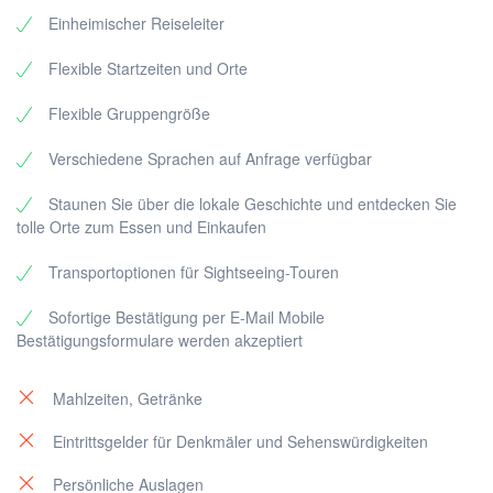
Einheimischer Reiseleiter
Bevor Sie nach Nizza zurückkehren, entdecken Sie das wahre
Flexible Startzeiten und Orte
versteckte Juwel von Port Grimaud, ein visionäres
Architekturprojekt, das Sie mit seinen gewundenen Wasserwegen
Flexible Gruppengröße
und fotogenen Häusern sofort an Venedig erinnern wird. Wir
freuen uns darauf, Sie bei Ihren Entdeckungen zu begleiten!
Verschiedene Sprachen auf Anfrage verfügbar
Saint-Tropez & Port Grimaud (Ganztagestour 9h00)
Staunen Sie über die lokale Geschichte und entdecken Sie
tolle Orte zum Essen und Einkaufen
Preise für individuelle Halbtagestouren
Rundgang
Transportoptionen für Sightseeing-Touren
1 bis 6 Personen:
400€
Sofortige Bestätigung per E-Mail Mobile
7 bis 15 Personen:
500€
Bestätigungsformulare werden akzeptiert
Jeder weitere Erwachsene: +20€
Jedes weitere Kind: +9€
Mahlzeiten, Getränke
Private Transportmöglichkeit
Eintrittsgelder für Denkmäler und Sehenswürdigkeiten
Möchten Sie die Stadt mit Komfort und Stil erkunden? Fügen Sie
Ihrer Tour unseren exklusiven privaten Transportservice hinzu.
Persönliche Auslagen