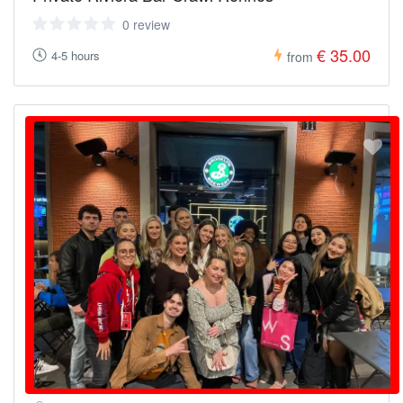
0 review
€ 35.00
4-5 hours
from