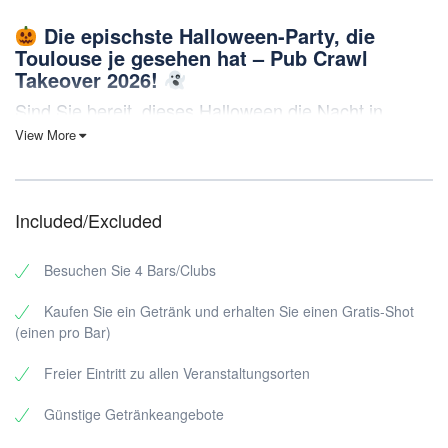
Die epischste Halloween-Party, die
Toulouse je gesehen hat – Pub Crawl
Takeover 2026!
Sind Sie bereit, dieses Halloween die Nacht in
zu erobern?
Toulouse
View More
Vergessen Sie alles, was Sie über gewöhnliche Halloween-Partys
wissen. Am
31. Oktober
verwandeln wir
Toulouse
in Ihren
persönlichen Geisterspielplatz mit der
ultimativen Halloween-
Included/Excluded
Kneipentour – eine
perfekt inszenierte Übernahme voller VIP-
Stimmung, gruseliger Energie und Erinnerungen, von denen Sie
noch lange sprechen werden.
Besuchen Sie 4 Bars/Clubs
Warum diese Halloween-Kneipentour durch
Kaufen Sie ein Getränk und erhalten Sie einen Gratis-Shot
Toulouse die beste Nacht aller Zeiten sein wird
(einen pro Bar)
VIP-Behandlung an jedem einzelnen
Freier Eintritt zu allen Veranstaltungsorten
Veranstaltungsort
Günstige Getränkeangebote
KOSTENLOSE Shots
an jeder Bar, um Ihre Halloween-
Stimmung zu steigern