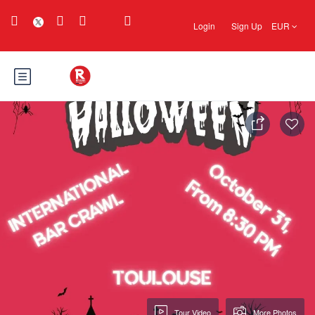
Login
Sign Up
EUR
Tour Video
More Photos