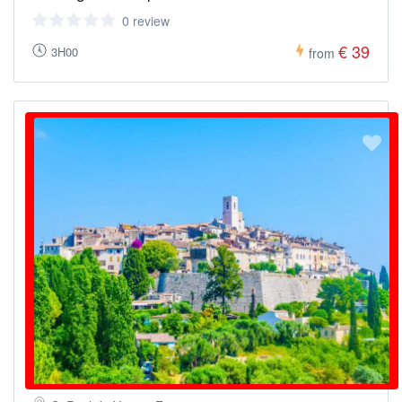
0 review
€ 39
3H00
from