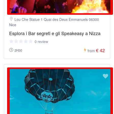
Lou Che Statue 1 Quai des Deux Emmanuels 06300
Nice
Esplora i Bar segreti e gli Speakeasy a Nizza
0 review
€ 42
2H30
from