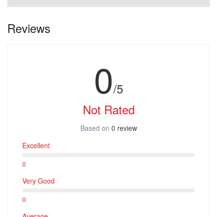
Il prezzo per un tour di un’intera giornata è di
:
Da 1 a 12 persone: € 2160
Reviews
Durata: 8H
Cosa è incluso:
0
Il Capitano
Carburante
/5
Parco Naturale e Calanque Esterel
Not Rated
In questo tour privato in barca, ti porteremo nel cuore del Parco
Naturale dell’Esterel, circondato da scogliere rosse e dalla sua
Based on
0 review
incredibile vegetazione.
Excellent
Ti garantiamo che questo sito di bellezza naturale ti lascerà senza
fiato!
0
Dopo un divertente giro sulle nostre barche veloci, avrai la
Very Good
possibilità di nuotare ed esplorare le grotte e le insenature del
parco naturale.
0
Ti porteremo in piccole aree protette, con piscine naturali dalle
Average