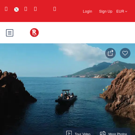
Login
Sign Up
EUR
Tour Video
More Photos