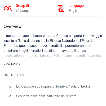
Group Size
Languages
12 people
English
Overview
Il tuo tour privato in barca parte da Cannes e ti porta in un viaggio
insolito all’Isola di Lerins o alla Riserva Naturale dell’Esterel.
Entrambe queste esperienze incredibili ti permetteranno di
ammirare luoghi incredibili nei dintorni, avendo il tempo
necessario per nuotare, fare snorkeling e anche paddle boarding
senza fretta.
View More
Tour privati in barca della Costa Azzurra e
gite in barca da Cannes
HIGHLIGHTS
Cannes è probabilmente una delle città più rinomate al mondo,
Esposizione subacquea di fronte all'isola di Lerins
con oltre 3 milioni di visitatori all’anno. Conosciuta per il suo
famoso tappeto rosso, la città accoglie ogni anno molte celebrità
Scoperta delle belle calanche dell'Esterel
durante il Festival Internazionale del Cinema di Cannes, ma
anche milioni di espositori di tutto il mondo che partecipano a fiere