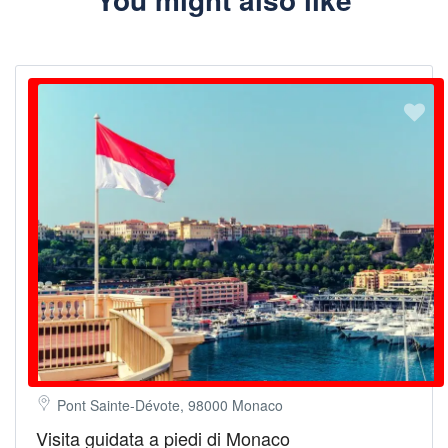
Vuoi fare una gita divertente con gli amici, la famiglia o i colleghi?
Che ne dici di un’esperienza di navigazione a bordo del nostro
catamarano nella baia di Cannes?
La barca può ospitare fino a 22 persone e offre tutti i comfort
necessari per organizzare compleanni, addii al celibato, seminari
di lavoro e molto altro ancora!
Hai bisogno di ulteriori informazioni o vuoi prenotare questo
tour?
Contattaci all’indirizzo info@rivierabarcrawltours.com o al numero
+33 649 244 407.
Pont Sainte-Dévote, 98000 Monaco
Visita guidata a piedi di Monaco