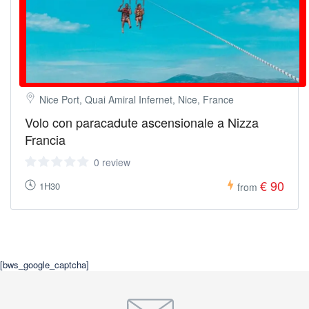
Nice Port, Quai Amiral Infernet, Nice, France
Volo con paracadute ascensionale a Nizza
Francia
0 review
€ 90
1H30
from
[bws_google_captcha]