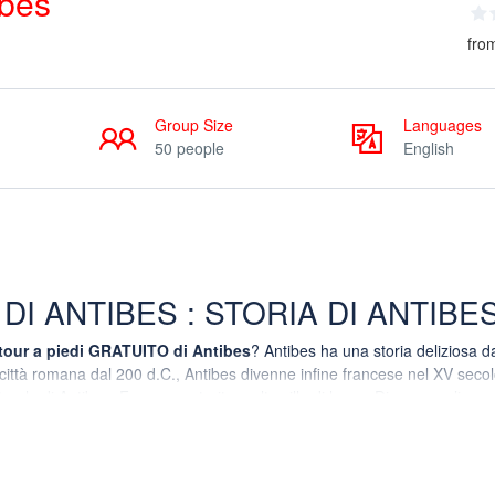
ibes
fro
Group Size
Languages
50 people
English
 DI ANTIBES : STORIA DI ANTIBE
tour a piedi GRATUITO di Antibes
? Antibes ha una storia deliziosa d
ittà romana dal 200 d.C., Antibes divenne infine francese nel XV secol
aturale di Antibes. Furono costruite molte ville di lusso. Divenne un’icona
onale da non perdere.
stella del XVI secolo, allo spettacolare Port Vauban, il porto turistico pi
di GRATUITO di Antibes
ti porterà attraverso le antiche strade della Ci