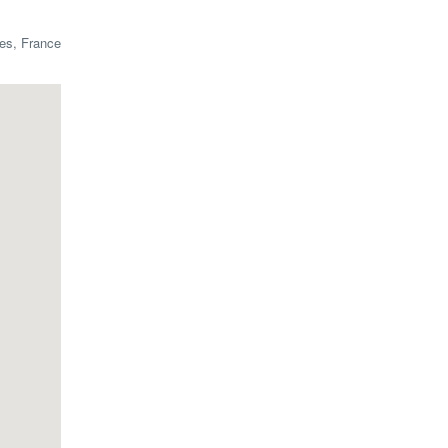
bes, France
n, che si
 è quello
elle mani
teressi.
fetto