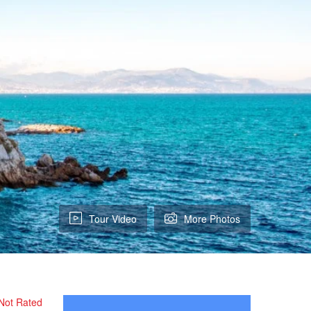
Tour Video
More Photos
Not Rated