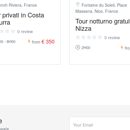
ench Riviera, France
Fontaine du Soleil, Place
Massena, Nice, France
 privati in Costa
Tour notturno gratui
urra
Nizza
0 review
0 review
€ 350
00 - 8H00
from
2H00
fr
e
eals