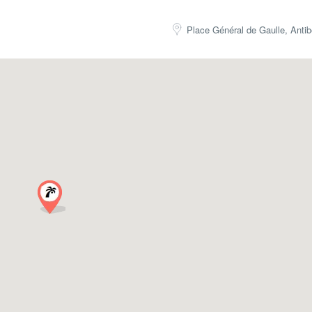
. Somerset Maugham, Jules Verne e naturalmente F. Scott Fitzgerald.
re-Auguste Renoir, Claude Monet, Henri Matisse e Pablo Picasso.
Place Général de Gaulle, Anti
. È la sede di uno dei più importanti festival jazz del mondo, Jazz-a-Jua
 il modo migliore per scoprire tutto ciò che una nuova città ha da offrire
nde dalla guida, da chi e cosa sa. Free-Antibes-Walking-Tours ti mette n
i esperienza e una vasta conoscenza.
oni private.
o. Sapremo personalizzare il tuo tour in base alle tue esigenze e ai tuoi in
privato in questa regione, fai clic su
qui per iniziare il tuo Giorno Per