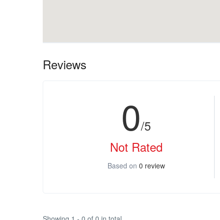
Reviews
0
/5
Not Rated
Based on
0 review
Showing 1 - 0 of 0 in total