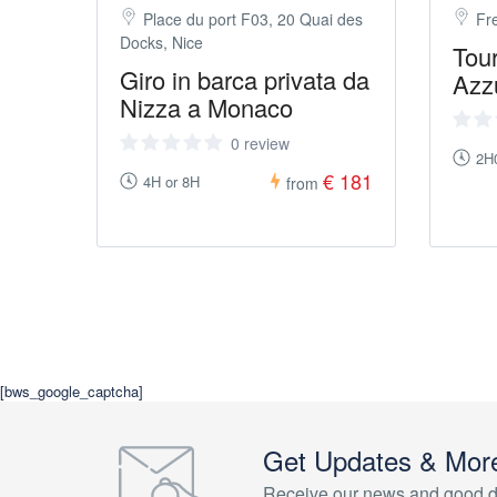
Place du port F03, 20 Quai des
Fr
Docks, Nice
Tour
Giro in barca privata da
Azz
Nizza a Monaco
0 review
2H
€ 181
4H or 8H
from
[bws_google_captcha]
Get Updates & Mor
Receive our news and good d