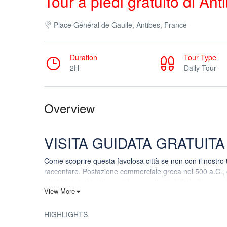
Tour a piedi gratuito di Ant
Place Général de Gaulle, Antibes, France
Duration
Tour Type
2H
Daily Tour
Overview
VISITA GUIDATA GRATUITA
Come scoprire questa favolosa città se non con il nostro
raccontare. Postazione commerciale greca nel 500 a.C., c
al 1850, i ricchi e i famosi furono attratti dalla bellezza n
View More
set mondiale e ancora oggi è una destinazione internazi
C’è molto da esplorare. Da Fort Carré, il forte a forma di 
HIGHLIGHTS
d’Europa. Passando per i bastioni fortificati, il
tour a pie