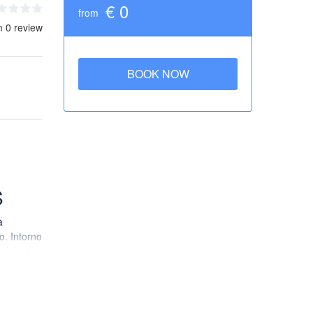
€ 0
from
m 0 review
BOOK NOW
S
a
o. Intorno
 del jet
ù grande
ttà