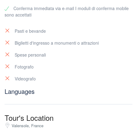
Videografo
Conferma immediata via e-mail I moduli di conferma mobile
Ristorante
sono accettati
Offriamo opzioni per mezza o intera giornata. Contattateci per un
preventivo personalizzato a
info@rivierabarcrawltours.com
Pasti e bevande
Biglietti d'ingresso a monumenti o attrazioni
Spese personali
Fotografo
Videografo
Languages
Tour's Location
Valensole, France