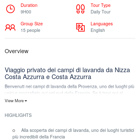
Duration
Tour Type
9H00
Daily Tour
Group Size
Languages
15 people
English
Overview
Viaggio privato dei campi di lavanda da Nizza
Costa Azzurra e Costa Azzurra
Benvenuti nei campi di lavanda della Provenza, uno dei luoghi più
unici e mozzafiato qui nel sud della Francia. Se ti trovi qui al
momento giusto, allora questo è un must-see assoluto del tuo
View More
viaggio per i fotografi, gli appassionati di natura o chiunque sia
alla ricerca di una foto indimenticabile. Scopriamo cosa rende
HIGHLIGHTS
questo posto così speciale.
Visita una delle più straordinarie meraviglie naturali di tutta
Alla scoperta dei campi di lavanda, uno dei luoghi turistici
Europa a Valensole e vivi la bellezza dei campi di lavanda in fiore
più incredibili della Francia