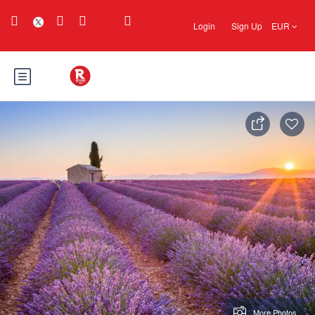
Login
Sign Up
EUR
More Photos