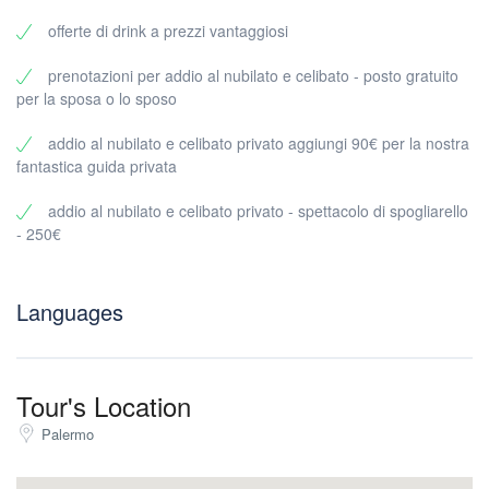
Un percorso pulito in modo che la notte rimanga liscia e
offerte di drink a prezzi vantaggiosi
divertente
Prezzo e dimensione minima del gruppo
prenotazioni per addio al nubilato e celibato - posto gratuito
Prezzi chiari:
per la sposa o lo sposo
35€ per partecipante
addio al nubilato e celibato privato aggiungi 90€ per la nostra
Minimo 10 partecipanti (solo tour privati)
fantastica guida privata
Ideale per:
addio al nubilato e celibato privato - spettacolo di spogliarello
Addio al celibato/nubilato
- 250€
Compleanni
Viaggi tra amici
Serate di squadra/aziendali
Languages
Perché prenotare un bar crawl privato a Palermo con noi?
Perché organizzare una serata di gruppo può essere un caos:
gusti diversi, ritmi diversi e il classico problema del “Dove
andiamo adesso?”.
Tour's Location
Con noi avrai:
Palermo
Un piano pronto per l’uso – nessuna ricerca o discussione infinita.
Un’atmosfera di gruppo più forte – tutti rimangono uniti dal primo