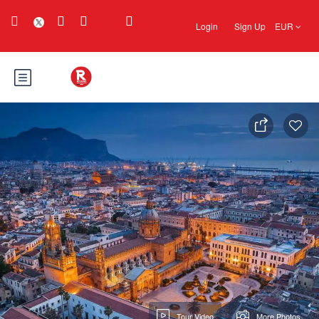
Login
Sign Up
EUR
Tour Video
More Photos