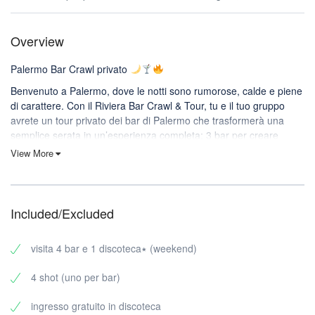
Overview
Palermo Bar Crawl privato
Benvenuto a Palermo, dove le notti sono rumorose, calde e piene
di carattere. Con il Riviera Bar Crawl & Tour, tu e il tuo gruppo
avrete un tour privato dei bar di Palermo che trasformerà una
semplice serata in un’esperienza completa: 3 bar per creare
l’atmosfera + 1 locale per finire in bellezza.
View More
Perfetto per i gruppi che vogliono festeggiare senza perdere
tempo (o amici) tra un locale e l’altro. Tu ti presenti, noi
continuiamo la serata.
Included/Excluded
Cosa include il tuo tour privato della vita notturna di Palermo
Il tuo bar crawl privato a Palermo include:
visita 4 bar e 1 discoteca٭ (weekend)
3 bar (scelti per l’atmosfera, l’energia e il flusso notturno)
4 shot (uno per bar)
1 club per chiudere bene la serata
Solo gruppi privati – nessun estraneo mescolato alla tua
ingresso gratuito in discoteca
prenotazione