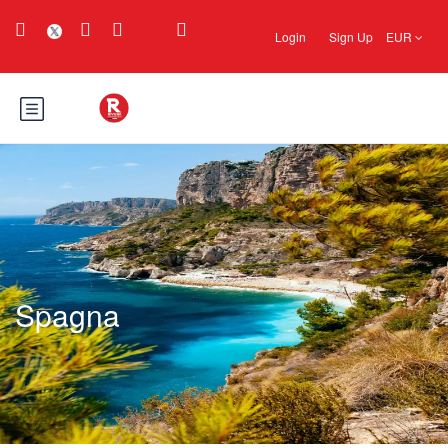
Login
Sign Up
EUR
Spagna