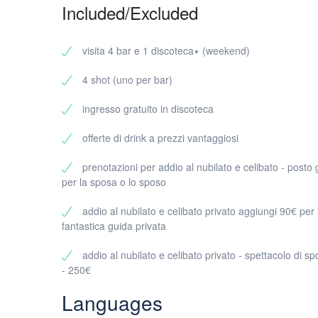
Included/Excluded
3 bar (selezionati in base all’atmosfera, al divertimento
1 club per concludere bene la serata
Formato di gruppo privato – solo il tuo gruppo, nessu
visita 4 bar e 1 discoteca٭ (weekend)
Un percorso fluido che mantiene la notte in movimen
Prezzo e dimensione minima del gruppo
4 shot (uno per bar)
Chiaro e semplice:
ingresso gratuito in discoteca
35€ per partecipante
Minimo 10 partecipanti (solo tour privati)
offerte di drink a prezzi vantaggiosi
Ideale per:
prenotazioni per addio al nubilato e celibato - posto 
Compleanni
per la sposa o lo sposo
Feste di addio al celibato/nubilato
addio al nubilato e celibato privato aggiungi 90€ per 
Gruppi di amici
fantastica guida privata
Serate aziendali
Perché prenotare un bar crawl privato a Verona con noi?
addio al nubilato e celibato privato - spettacolo di spo
Perché le serate di gruppo possono diventare rapidamente 
- 250€
“un ultimo drink”. Noi organizziamo tutto in modo che tu p
Languages
I motivi principali per cui i gruppi amano questo formato: