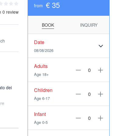
€ 35
from
m 0 review
BOOK
INQUIRY
nch
Date
08/08/2026
Adults
Age 18+
ato dei
Children
Age 6-17
are
one lungo
Infant
Age 0-5