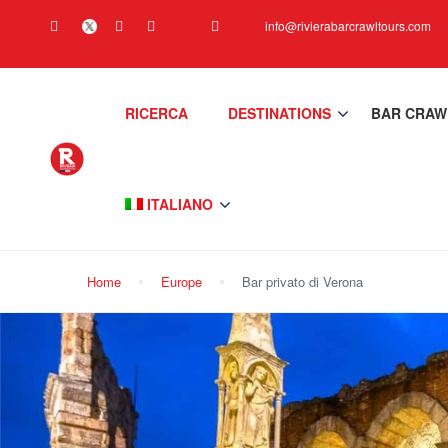
info@rivierabarcrawltours.com
RICERCA
DESTINATIONS
BAR CRAW
ITALIANO
Home
Europe
Bar privato di Verona