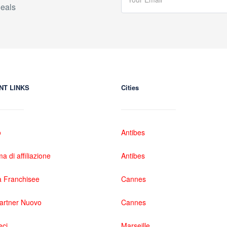
eals
NT LINKS
Cities
o
Antibes
 di affiliazione
Antibes
 Franchisee
Cannes
partner Nuovo
Cannes
eci
Marseille