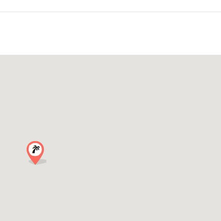
turata.
imo bar alla discoteca.
na serata in una grande.
ti fantastici, ma la differenza tra una serata ok e una grande serata è sc
settimana si riempiono rapidamente.
bar + 1 club).