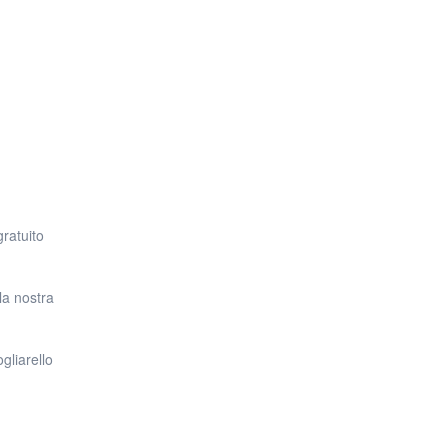
 e alle vibrazioni notturne)
n estraneo
to
gratuito
la nostra
gliarello
disordinate: opinioni diverse, velocità di camminata diverse, piani div
ossa concentrarti su ciò che conta: divertirti insieme.