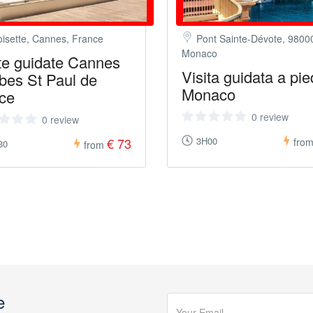
oisette, Cannes, France
Pont Sainte-Dévote, 9800
Monaco
ite guidate Cannes
Visita guidata a pie
bes St Paul de
Monaco
ce
0 review
0 review
€ 73
3H00
fro
30
from
e