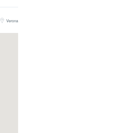
Verona
egliere il