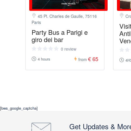
45 Pl. Charles de Gaulle, 75116
Cr
Paris
Vis
Party Bus a Parigi e
Anti
giro dei bar
Ven
0 review
€ 65
4 hours
from
4H
[bws_google_captcha]
Get Updates & Mor