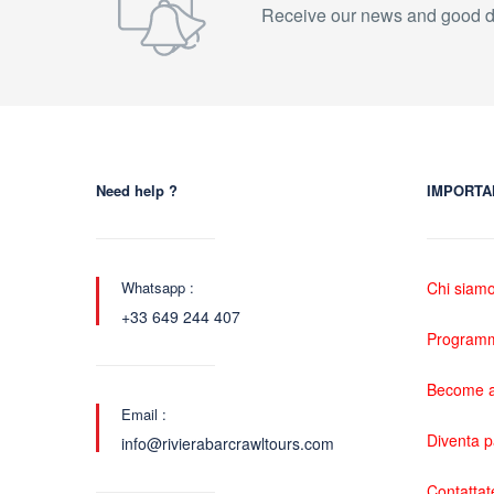
Receive our news and good d
Need help ?
IMPORTA
Whatsapp :
Chi siam
+33 649 244 407
Programma
Become a
Email :
Diventa 
info@rivierabarcrawltours.com
Contattat