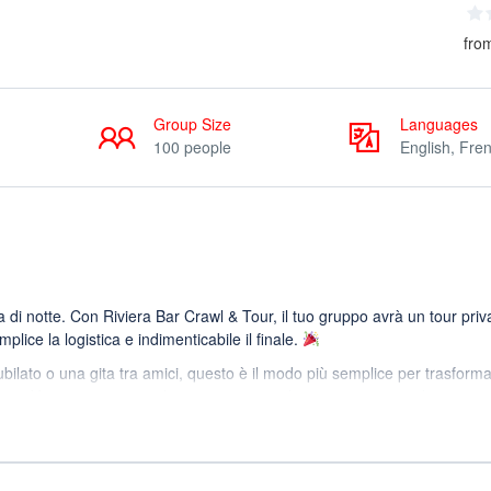
fro
Group Size
Languages
100 people
English, Fre
 di notte. Con Riviera Bar Crawl & Tour, il tuo gruppo avrà un tour priv
lice la logistica e indimenticabile il finale.
bilato o una gita tra amici, questo è il modo più semplice per trasform
rna a Verona, senza perdere tempo a scegliere i posti o a perdere pers