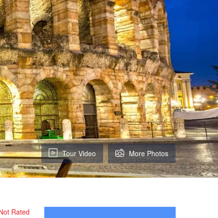
Tour Video
More Photos
Not Rated