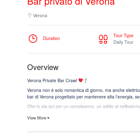
Bar privato di Verona
Verona
Tour Type
Duration
Daily Tour
Overview
Verona Private Bar Crawl
Verona non è solo romantica di giorno, ma anche elettrica
bar di Verona progettato per mantenere alta l’energia, semp
Che tu sia qui per un compleanno, un addio al celibato/nu
“Usciamo” in una vera e propria esperienza di vita nottu
View More
la strada.
Cosa è incluso (il tuo piano notte)
Il tuo tour privato della vita notturna a Verona include: