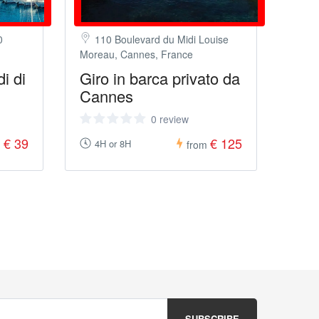
0
110 Boulevard du Midi Louise
Moreau, Cannes, France
di di
Giro in barca privato da
Cannes
0 review
€ 39
€ 125
4H or 8H
m
from