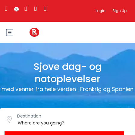
Login
Sign Up
Sjove dag- og
natoplevelser
med venner fra hele verden i Frankrig og Spanien
Destination