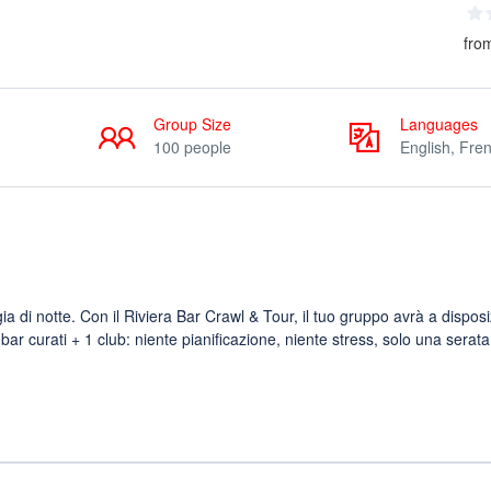
fro
Group Size
Languages
100 people
English, Fre
 di notte. Con il Riviera Bar Crawl & Tour, il tuo gruppo avrà a dispos
bar curati + 1 club: niente pianificazione, niente stress, solo una serata
ottovalutata d’Italia.
no