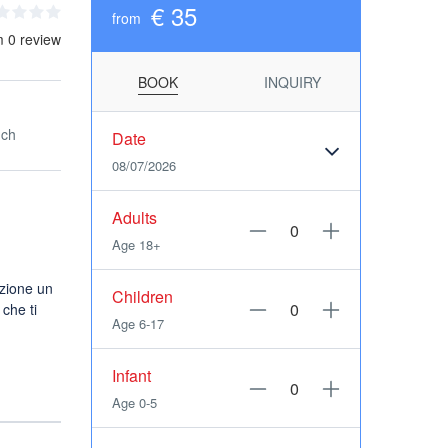
€ 35
from
m 0 review
BOOK
INQUIRY
nch
Date
08/07/2026
Adults
Age 18+
izione un
Children
 che ti
Age 6-17
Infant
Age 0-5