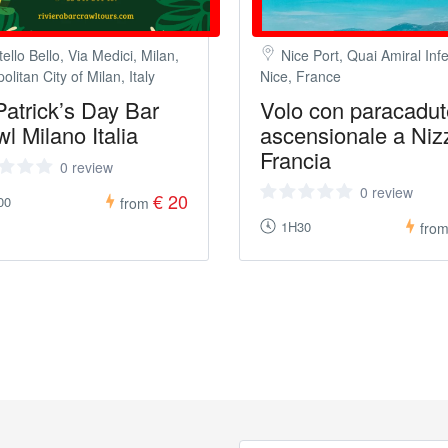
ello Bello, Via Medici, Milan,
Nice Port, Quai Amiral Infe
olitan City of Milan, Italy
Nice, France
Patrick’s Day Bar
Volo con paracadut
l Milano Italia
ascensionale a Niz
Francia
0 review
0 review
€ 20
00
from
1H30
fro