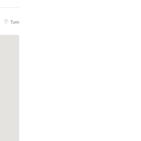
Turin
e a una