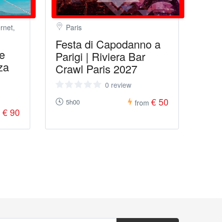
rnet,
Paris
Festa di Capodanno a
e
Parigi | Riviera Bar
za
Crawl Paris 2027
0 review
€ 50
5h00
from
€ 90
m