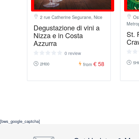
2 rue Catherine Segurane, Nice
Ost
Metrop
Degustazione di vini a
St. 
Nizza e in Costa
Craw
Azzurra
0 review
€ 58
5H
2H00
from
[bws_google_captcha]