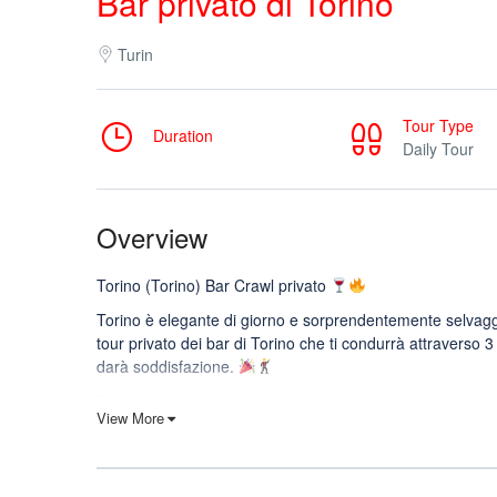
Bar privato di Torino
Turin
Tour Type
Duration
Daily Tour
Overview
Torino (Torino) Bar Crawl privato
Torino è elegante di giorno e sorprendentemente selvaggia
tour privato dei bar di Torino che ti condurrà attraverso 3 
darà soddisfazione.
Ecco come si svolge la vita notturna nella città più cool e s
View More
Cosa include il tuo tour privato della vita notturna di Tori
Il tuo bar crawl privato a Torino (Torino) include: