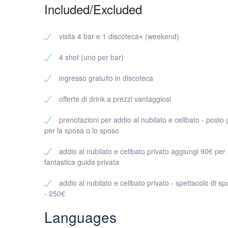
3 bar (selezionati per l’atmosfera, l’energia e il perfett
Included/Excluded
1 club per finire alla grande
Formato di gruppo privato – solo i tuoi amici, nessun 
Un percorso fluido per non perdere mai lo slancio
visita 4 bar e 1 discoteca٭ (weekend)
Prezzo e dimensione minima del gruppo
4 shot (uno per bar)
Semplice e trasparente:
35€ per partecipante
ingresso gratuito in discoteca
Minimo 10 partecipanti (solo tour privati)
offerte di drink a prezzi vantaggiosi
Ideale per:
Addio al celibato/nubilato
prenotazioni per addio al nubilato e celibato - posto 
Compleanni
per la sposa o lo sposo
Viaggi tra amici
addio al nubilato e celibato privato aggiungi 90€ per 
Serate aziendali in team
fantastica guida privata
Perché prenotare un bar crawl privato a Torino con noi?
Torino ha una fiorente vita notturna, ma trovare i posti gi
addio al nubilato e celibato privato - spettacolo di spo
farlo tu.
- 250€
Cosa rende questa esperienza diversa:
Languages
Piano pronto per l’uso: niente discussioni o ricerche dell