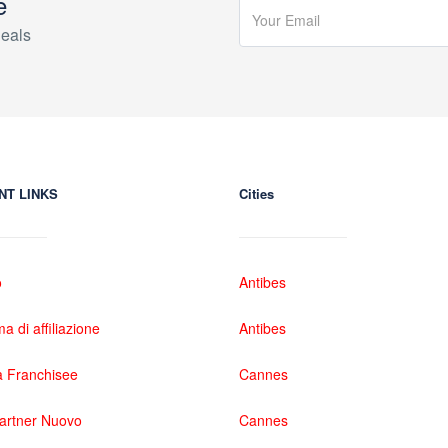
e
eals
NT LINKS
Cities
o
Antibes
 di affiliazione
Antibes
 Franchisee
Cannes
partner Nuovo
Cannes