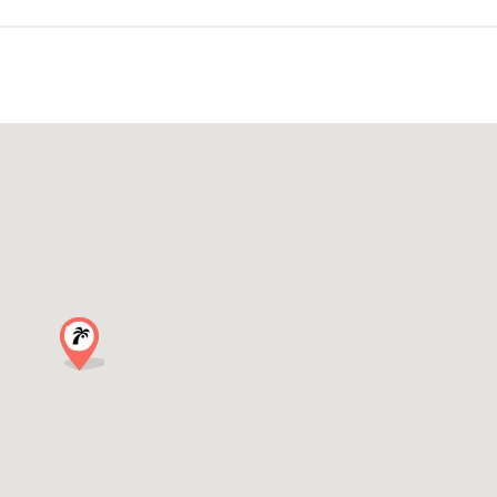
e in una serata indimenticabile.
 e club d’Italia: pensa alla cultura dell’aperitivo, ai club underground 
mosfera è autentica, elegante e ad alta energia.
ccasione di eventi e festività.
ar + 1 club).