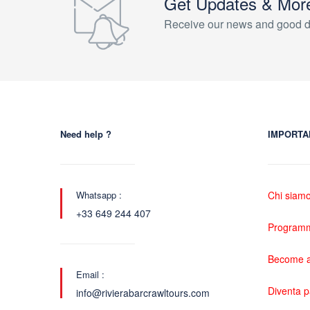
Get Updates & Mor
Receive our news and good d
Need help ?
IMPORTA
Whatsapp :
Chi siam
+33 649 244 407
Programma
Become a
Email :
Diventa 
info@rivierabarcrawltours.com