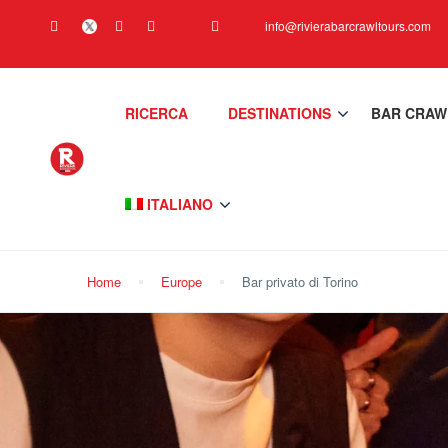
info@rivierabarcrawltours.com
RICERCA
DESTINATIONS
BAR CRAW
ITALIANO
Home
Europe
Bar privato di Torino