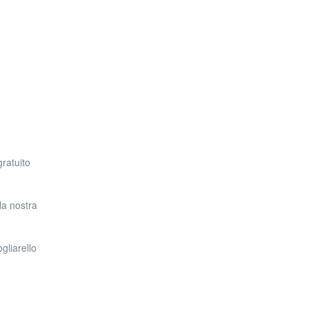
o flusso notturno)
estraneo
gratuito
la nostra
usti per un gruppo può essere difficile. Abbiamo fatto il lavoro, così non
gliarello
’ultimo minuto su Google.