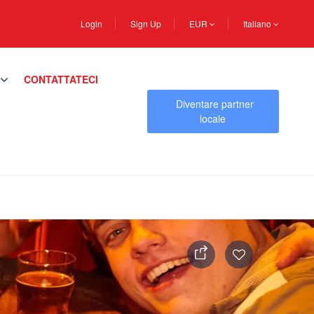
Login
Sign Up
EUR
Italiano
CONTATTATECI
Diventare partner
locale