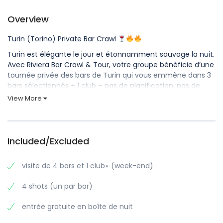
Overview
Turin (Torino) Private Bar Crawl
Turin est élégante le jour et étonnamment sauvage la nuit.
Avec Riviera Bar Crawl & Tour, votre groupe bénéficie d’une
tournée privée des bars de Turin qui vous emmène dans 3
bars sélectionnés + 1 club – pas de planification, pas de
stress, juste une nuit qui tient toutes ses promesses.
View More
C’est ainsi que l’on vit la nuit dans la ville la plus cool et la
plus sous-estimée d’Italie.
Ce qui est inclus dans votre visite privée de la vie nocturne
Included/Excluded
à Turin
Votre visite privée des bars de Turin (Torino) comprend :
visite de 4 bars et 1 club٭ (week-end)
3 bars (sélectionnés pour leur ambiance, leur énergie et
4 shots (un par bar)
le déroulement parfait de la nuit)
1 club pour finir en beauté
entrée gratuite en boîte de nuit
Format de groupe privé – vos personnes uniquement,
pas d’étrangers