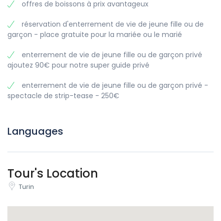
offres de boissons à prix avantageux
Un itinéraire fluide pour que l’élan ne retombe jamais
Prix et taille minimale du groupe
réservation d'enterrement de vie de jeune fille ou de
Simple et transparent :
garçon - place gratuite pour la mariée ou le marié
35€ par participant
enterrement de vie de jeune fille ou de garçon privé
Minimum 10 participants (visites privées uniquement)
ajoutez 90€ pour notre super guide privé
Idéal pour :
enterrement de vie de jeune fille ou de garçon privé -
Enterrement de vie de jeune fille
spectacle de strip-tease - 250€
Anniversaires
Voyages d’amis
Soirées d’entreprise
Languages
Pourquoi réserver une tournée des bars de Turin avec nous
?
Turin a une vie nocturne florissante, mais trouver les bons
endroits pour un groupe peut s’avérer difficile. Nous avons
Tour's Location
fait le travail pour que vous n’ayez pas à le faire.
Turin
Ce qui rend cette expérience différente :
Plan prêt à l’emploi – pas de recherche ou de débat de
dernière minute.