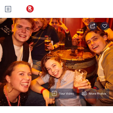
Tour Video
More Photos