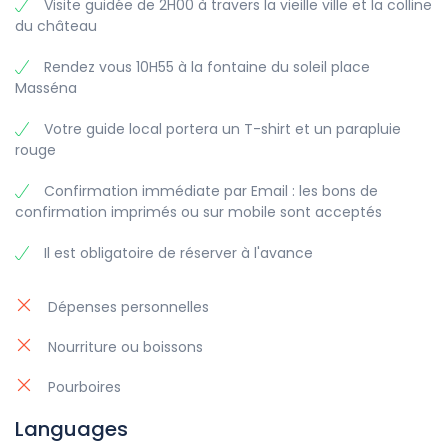
Visite guidée de 2H00 à travers la vieille ville et la colline
Lear, et tout le reste !).
du château
Continuez vers la Galerie des Ponchettes, la célèbre galerie
Rendez vous 10H55 à la fontaine du soleil place
dédiée aux expositions temporaires d’art contemporain.
Masséna
Sur la place Rossetti (nommée d’après le fondateur des
préraphaélites, Dante Rossetti), vous découvrirez la
Votre guide local portera un T-shirt et un parapluie
Cathédrale Ste Réparate, un chef-d’œuvre baroque.
rouge
Vous voulez le voir par vous-même ? Pas de problème.
Rejoignez-nous pour la merveilleuse
visite guidée
Confirmation immédiate par Email : les bons de
GRATUITE de Nice
.
confirmation imprimés ou sur mobile sont acceptés
D’autre part, si vous recherchez une expérience plus privée
Il est obligatoire de réserver à l'avance
pour votre groupe, vous pouvez réserver votre visite à pied
privée de Nice avec l’un de nos incroyables guides qui vous
fera découvrir la ville comme personne d’autre. Vous
Dépenses personnelles
pouvez réserver votre
visite privée à pied de Nice
avec l’un
de nos incroyables guides qui s’assurera que vous
Nourriture ou boissons
découvrez la ville comme personne d’autre.
Pourboires
Languages