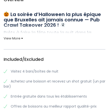
La soirée d’Halloween la plus épique
que Bruxelles ait jamais connue — Pub
Crawl Takeover 2026 !
Prêts à faire la fête toute la nuit dans
la
capitale belge
pour Halloween ?
View More
Oubliez tout ce que vous savez des fêtes d’Halloween
classiques. Ce
31 octobre
, nous transformons
Bruxelles
en
votre terrain de jeu hanté personnel avec la
tournée des
Included/Excluded
bars d’Halloween par excellence
: le genre de soirée dont
vous parlerez encore pendant des années.
Visitez 4 bars/boîtes de nuit
Pourquoi cette tournée des bars
d’Halloween à Bruxelles sera votre
Achetez une boisson et recevez un shot gratuit (un par
meilleure soirée de tous les temps
bar)
Un accueil VIP dans chaque établissement
Entrée gratuite dans tous les établissements
Des shots GRATUITS
dans chaque bar pour vous
Offres de boissons au meilleur rapport qualité-prix
mettre dans l’ambiance d’Halloween