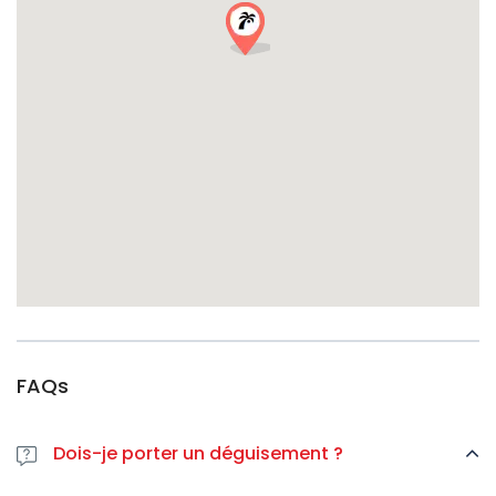
voyageurs du monde entier, les Bruxellois et les fêtards
de se retrouver pour une fête d’Halloween inoubliable.
Rencontrez des gens venus des quatre coins du monde qui
partagent votre passion pour les soirées endiablées.
Pourquoi cet événement d’Halloween à
Bruxelles est-il absolument
incontournable ?
Planification stratégique de l’itinéraire :
grâce à notre
savoir-faire d’initiés, vous découvrirez les trésors cachés et
les lieux emblématiques de Bruxelles au cours d’une soirée
parfaitement orchestrée.
Défis interactifs pour Halloween :
des jeux endiablés, des
concours de déguisements et des surprises effrayantes
vous attendent dans chaque lieu. Gagnez des lots et créez
FAQs
des souvenirs qui hanteront votre fil Instagram (dans le
bon sens du terme).
Dois-je porter un déguisement ?
Une expérience multilingue :
nos guides veillent à ce que
tout le monde, habitants comme touristes, se sente