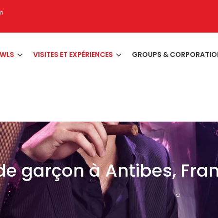
om
AWLS
VISITES ET EXPÉRIENCES
GROUPS & CORPORATIO
de garçon à Antibes, Fra