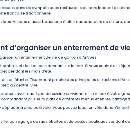
issons dans de sympathiques restaurants ou bars locaux. La cuisine 
ne française traditionnelle.
tibes. Antibes a aussi beaucoup à offrir aux amateurs de culture, des
nt d’organiser un enterrement de vi
rganiser un enterrement de vie de garçon à Antibes :
hambres et des balcons donnant sur la mer. Si vous souhaitez séjour
plet pendant les mois d’été.
ut en étant suffisamment proche des principales attractions d’Antibes, c
 pied du centre-ville.
pour savoir quel type de cuisine conviendrait le mieux à votre groupe
ommandant plusieurs plats de différents menus et en les partagea
e s’y déplacer à pied ou à vélo. Vous pouvez louer un vélo dans n’impor
lle ville, qui regorge de rues étroites et de petites boutiques vendan