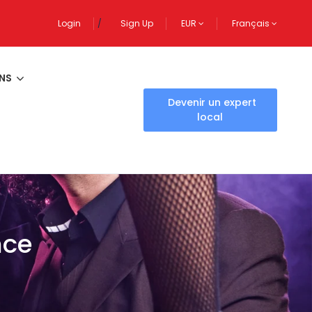
Login
Sign Up
EUR
Français
NS
Devenir un expert
local
nce