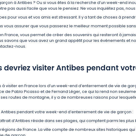
rçon à Antibes ? Ou si vous êtes à la recherche d’un week-end inoubl
tre pas aussi facile que vous le pensiez. Ne vous inquiétez pas, nous 
es pour vous et vos amis est stressant. Il y a tant de choses à prendr
vous assurer que vous passerez le meilleur moment possible sans vo
 France, vous permet de créer des souvenirs qui resteront à jamais gr
us savons que vous avez un grand appétit pour les événements et nou
ntactez-nous.
s devriez visiter Antibes pendant vot
ts à visiter en France lors d’un week-end d’enterrement de vie de ga
nce de Pablo Picasso et de Fernand Léger, ce qui la rend non seulemen
 ses routes de montagne, il y a de nombreuses raisons pour lesquell
ter Antibes pendant votre week-end d’enterrement de vie de garçon :
 attrait d’Antibes réside dans ses plages, qui comptent parmi les plus 
 régions de France. La ville compte de nombreux sites historiques qui 
vie de garçon.