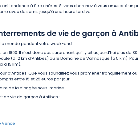
lles ont tendance à être chères. Si vous cherchez à vous amuser à un 
erre avec des amis jusqu’à une heure tardive.
nterrements de vie de garçon à Antib
ut le monde pendant votre week-end :
s en 1890. Il n’est donc pas surprenant qu’il y ait aujourd’hui plus de 
poule (à 12 km d’Antibes) ou le Domaine de Valmasque (à 5 km). Pour u
x à 15 km).
tour d’Antibes. Que vous souhaitiez vous promener tranquillement ou fa
ompris entre 15 et 25 euros par jour.
 faire de la plongée sous-marine.
t de vie de garçon à Antibes :
s
de Vence