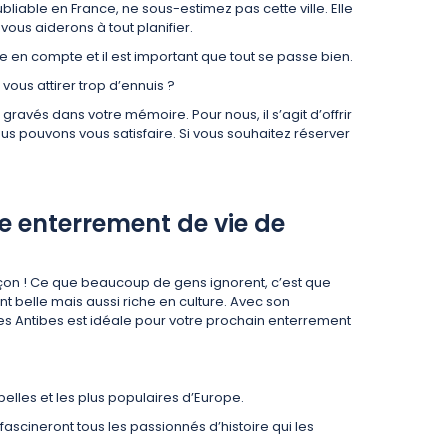
iable en France, ne sous-estimez pas cette ville. Elle
vous aiderons à tout planifier.
e en compte et il est important que tout se passe bien.
us attirer trop d’ennuis ?
avés dans votre mémoire. Pour nous, il s’agit d’offrir
s pouvons vous satisfaire. Si vous souhaitez réserver
re enterrement de vie de
rçon ! Ce que beaucoup de gens ignorent, c’est que
t belle mais aussi riche en culture. Avec son
es Antibes est idéale pour votre prochain enterrement
belles et les plus populaires d’Europe.
fascineront tous les passionnés d’histoire qui les