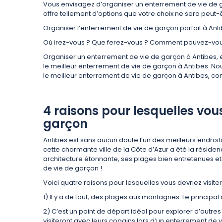
Vous envisagez d’organiser un enterrement de vie de ga
offre tellement d’options que votre choix ne sera peut-ê
Organiser l’enterrement de vie de garçon parfait à Antib
Où irez-vous ? Que ferez-vous ? Comment pouvez-vous 
Organiser un enterrement de vie de garçon à Antibes, en
le meilleur enterrement de vie de garçon à Antibes. No
le meilleur enterrement de vie de garçon à Antibes, co
4 raisons pour lesquelles vou
garçon
Antibes est sans aucun doute l’un des meilleurs endroi
cette charmante ville de la Côte d’Azur a été la réside
architecture étonnante, ses plages bien entretenues et
de vie de garçon !
Voici quatre raisons pour lesquelles vous devriez visi
1) Il y a de tout, des plages aux montagnes. Le principal
2) C’est un point de départ idéal pour explorer d’autres
visiteront avec leurs copains lors d’un enterrement de 