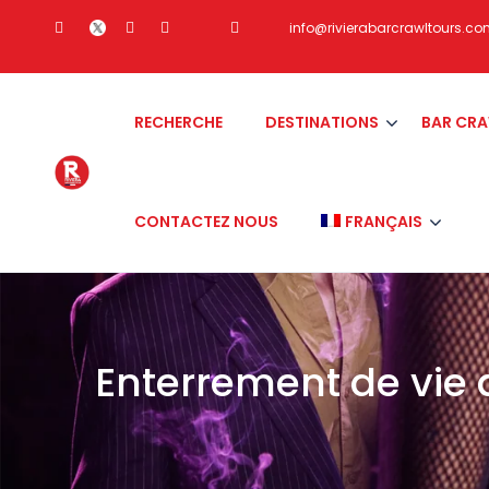
info@rivierabarcrawltours.c
RECHERCHE
DESTINATIONS
BAR CR
CONTACTEZ NOUS
FRANÇAIS
Enterrement de vie 