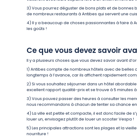
3) Vous pourrez déguster de bons plats et de bonnes bo
de nombreux restaurants à Antibes qui servent une cuisi
4) Il y a beaucoup de choses passionnantes à faire à An
les goûts !
Ce que vous devez savoir ava
Il y a plusieurs choses que vous devez savoir avant d’o
1) Antibes compte de nombreux hôtels avec de belles c
longtemps à l’avance, car ils affichent rapidement com
2) Si vous souhaitez séjourner dans un hôtel abordable to
excellent rapport qualité-prix et se trouve à 5 minutes à
3) Vous pouvez passer des heures à consulter les menus 
nous recommandons à chacun de tenter sa chance en c
4) La ville est petite et compacte, il est donc facile d
louer un, envisagez plutôt de louer un scooter Vespa !
5) Les principales attractions sont les plages et la viei
nourriture !