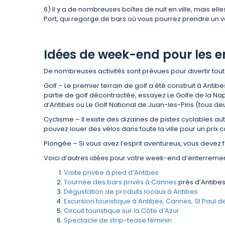
6) Il y a de nombreuses boîtes de nuit en ville, mais e
Port, qui regorge de bars où vous pourrez prendre un v
Idées de week-end pour les e
De nombreuses activités sont prévues pour divertir to
Golf – Le premier terrain de golf a été construit à Antibe
partie de golf décontractée, essayez Le Golfe de la Na
d’Antibes ou Le Golf National de Juan-les-Pins (tous deu
Cyclisme – Il existe des dizaines de pistes cyclables au
pouvez louer des vélos dans toute la ville pour un prix c
Plongée – Si vous avez l’esprit aventureux, vous devez
Voici d’autres idées pour votre week-end d’enterremen
Visite privée à pied d’Antibes
Tournée des bars privés à Cannes
près d’Antibe
Dégustation de produits locaux à Antibes
Excursion touristique à Antibes, Cannes, St Paul 
Circuit touristique sur la Côte d’Azur
Spectacle de strip-tease féminin