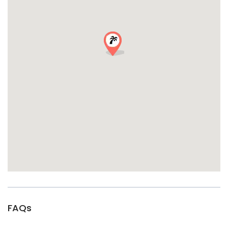
Contact et information
Courriel :
info@rivierabarcrawltours.com
SMS / WhatsApp :
+33 6 49 24 44 07
FAQs