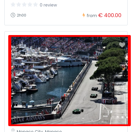
0 review
€ 400.00
2h00
from
Monaco City, Monaco