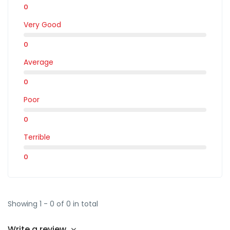
0
Very Good
0
Average
0
Poor
0
Terrible
0
Showing 1 - 0 of 0 in total
Write a review