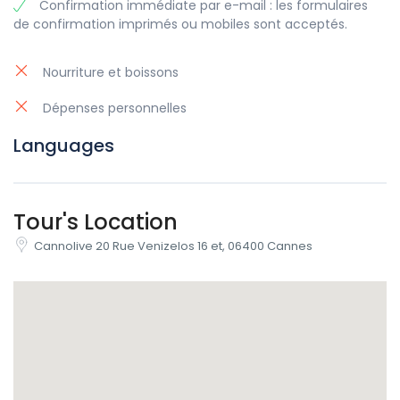
Confirmation immédiate par e-mail : les formulaires
absolument “prendre un selfie sur le tapis rouge, chérie !”
de confirmation imprimés ou mobiles sont acceptés.
La station balnéaire méditerranéenne est également
réputée pour son port animé et son marché historique
appelé Le Marché Forville. Vous y découvrirez une multitude
Nourriture et boissons
de boutiques de luxe, de restaurants chics, d’hôtels
Dépenses personnelles
prestigieux et de beaux parcs.
Participez à la visite guidée gratuite de Cannes et
Languages
découvrez les endroits les plus intéressants de cette ville
vibrante et glamour. À la fin de la visite, votre guide sera
disponible pour répondre à toutes vos questions. Il pourra
vous faire des recommandations et vous conseiller sur
Tour's Location
tout ce qui concerne Cannes. Le nombre de places est
Cannolive 20 Rue Venizelos 16 et, 06400 Cannes
limité pour cette visite d’un excellent rapport qualité-prix,
et elle est toujours extrêmement populaire. N’oubliez pas
de réserver en ligne à l’avance et assurez-vous d’être à nos
côtés à chaque étape !
Cannes glamour
Cannes est à la fois synonyme de glamour et de paillettes
pour les stars internationales du cinéma, les touristes
fortunés et les habitants bien habillés. Mais une visite de la