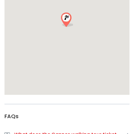
ville va bien au-delà de la promenade huppée et vous
donne l’occasion d’explorer l’histoire fascinante de Cannes
dans les années passées.
Réservez votre promenade à Cannes dès maintenant !
FAQs