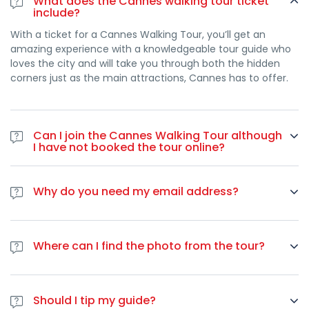
What does the Cannes walking tour ticket
include?
With a ticket for a Cannes Walking Tour, you’ll get an
amazing experience with a knowledgeable tour guide who
loves the city and will take you through both the hidden
corners just as the main attractions, Cannes has to offer.
Can I join the Cannes Walking Tour although
I have not booked the tour online?
No. There is limited space on the tour and therefore, it is
crucial for you to book online if you want to join our Cannes
Why do you need my email address?
walking tour.
When you join our tour, we will either check your
reservation and we will take your email address. We use
Where can I find the photo from the tour?
your email address to send you a group picture from the
tour AND to send you a little helpful guide to Nice and
During every tour we take a group picture as a memory of
French Riviera, where you can find tips on where to go for
our time spend together. We always post these pictures on
typical Nicoise food, how to get around in Nice and much
Should I tip my guide?
our facebook page and we also send you an email with it.