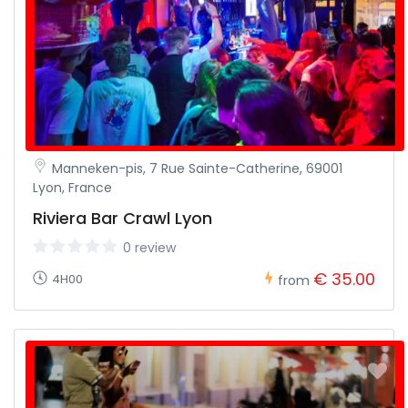
Les meilleurs circuits de luxe à Saint-Tropez
Vous vous souvenez peut-être que, plus tôt dans cet
article, nous avons mentionné que nous pouvions
également proposer des circuits personnalisés à Saint-
Tropez pour répondre à vos besoins. Si vous prévoyez un
voyage un peu plus extravagant, nous sommes là pour
vous aider.
Manneken-pis, 7 Rue Sainte-Catherine, 69001
En plus de nos visites guidées à pied à Saint-Tropez, nous
Lyon, France
pouvons vous proposer une sélection de forfaits plus
exclusifs. Que diriez-vous d’embarquer pour une visite
Riviera Bar Crawl Lyon
privée en bateau et de voir Saint Tropez depuis l’eau,
comme le font les propriétaires millionnaires des yachts du
0 review
port ? Ou préférez-vous passer quelques heures à faire du
€ 35.00
4H00
from
shopping après votre visite, dans les célèbres zones
commerciales exclusives de la ville ? Vous pourriez même
faire une partie de golf au Golf Club Saint Tropez, l’un des
plus beaux endroits d’Europe pour jouer quelques trous.
Si vous souhaitez discuter de l’une de ces options, ou si
vous avez votre propre idée sur la façon dont vous
aimeriez passer votre temps à Saint-Tropez, n’hésitez pas