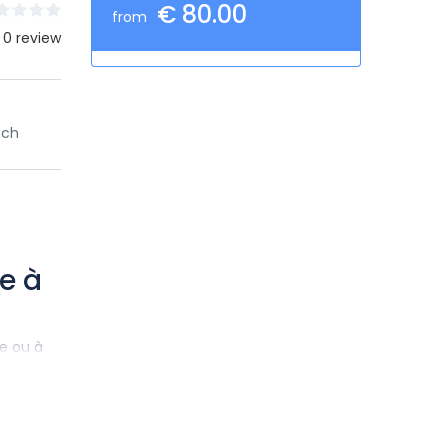
€ 80.00
from
 0 review
nch
e à
te ou à
usant,