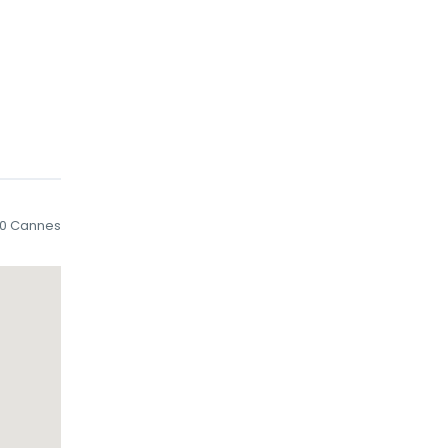
andez-
us nous
00 Cannes
 un