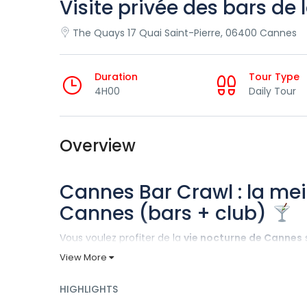
Visite privée des bars de
The Quays 17 Quai Saint-Pierre, 06400 Cannes
Duration
Tour Type
4H00
Daily Tour
Overview
Cannes Bar Crawl : la mei
Cannes (bars + club)
Vous voulez profiter de la
vie nocturne de Cannes
s
vous retrouver dans les mauvais endroits ? Avec n
View More
vous suivez nos hôtes et vous profitez d’une soirée 
HIGHLIGHTS
Comment cela fonctionne-