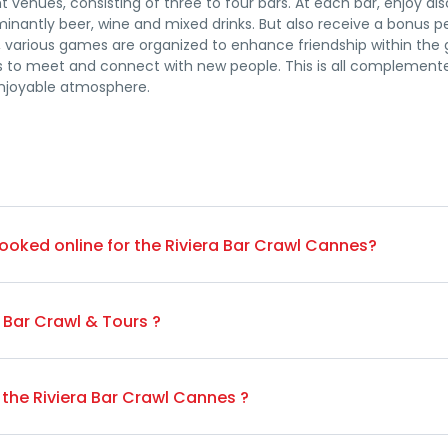
nt venues, consisting of three to four bars. At each bar, enjoy di
nantly beer, wine and mixed drinks. But also receive a bonus pe
 various games are organized to enhance friendship within the 
es to meet and connect with new people. This is all complement
enjoyable atmosphere.
e-booked online for the Riviera Bar Crawl Cannes?
joining on the spot isn't possible as we exclusively operate priva
a Bar Crawl & Tours ?
date of an event. Should this happen, Riviera Bar crawl & Tours wi
s cancelled or postponed, Riviera Bar crawl & Tours will do its ut
 the Riviera Bar Crawl Cannes ?
 guarantee that the consumer will be informed before the start
curred. 4.2 Before confirming your booking, always check careful
0 Cannes
from 20:30pm and 21:30pm (20H30/21H30)
. Afterward, w
ns made 48 hours prior the event will be refunded 70%, there is 