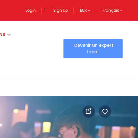
Login
Sign Up
EUR
Français
NS
Devenir un expert
local