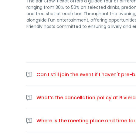
The Bar Crawl ticket offers a guided tour of differe
ranging from 30% to 50% on selected drinks, predomi
one free shot at each bar. Throughout the evening,
alongside Fun entertainment, offering opportuniti
Friendly hosts committed to ensuring a lively and 
Can I still join the event if I haven't pr
While we appreciate your interest, please note that 
crawls for groups in
Cannes
What’s the cancellation policy at Rivier
4.1 An organizer is entitled to cancel or change the 
attempt to provide a suitable solution. If an event i
Where is the meeting place and time for
inform you as soon as possible. However, we cannot
event and we cannot be held liable for any costs in
We meet at
The Quays 17 Quai Saint-Pierre, 0640
you have booked the correct tickets. All cancelatio