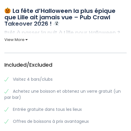
La fête d’Halloween la plus épique
que Lille ait jamais vue – Pub Crawl
Takeover 2026 !
Prêt à passer la nuit à
Lille
pour Halloween ?
View More
Oubliez tout ce que vous savez sur les fêtes d’Halloween
ordinaires. Ce
31 octobre
, nous transformons
Lille
en votre
terrain de jeu hanté personnel avec l’
ultime fête de pub
d’Halloween – une
prise de contrôle énergique et
Included/Excluded
parfaitement organisée qui vous laissera des souvenirs
insensés (et des histoires légendaires) pendant des
années.
Visitez 4 bars/clubs
Pourquoi la tournée des bars de Lille à
Achetez une boisson et obtenez un verre gratuit (un
l’occasion de l’Halloween sera votre
par bar)
meilleure soirée !
Entrée gratuite dans tous les lieux
Traitement VIP dans tous les lieux de réunion
Offres de boissons à prix avantageux
Des shots GRATUITS
dans chaque bar pour
alimenter votre esprit d’Halloween