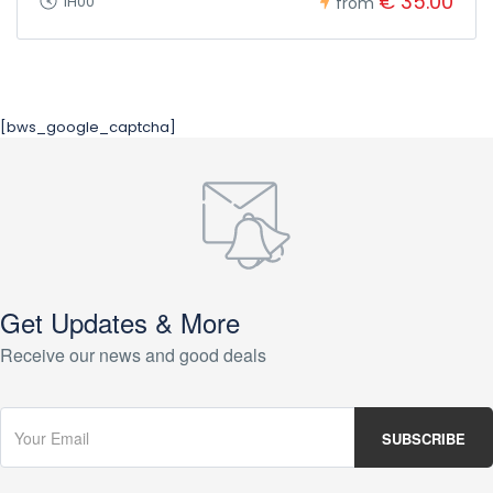
€ 35.00
1H00
from
[bws_google_captcha]
Get Updates & More
Receive our news and good deals