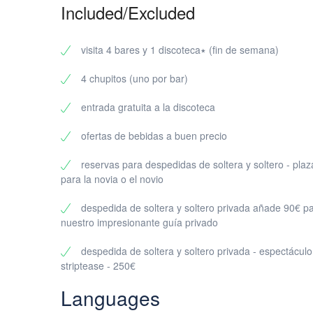
1 club para acabar a lo grande
Included/Excluded
Formato de grupo privado – sólo tu gente, nada de e
Una ruta suave para que nunca decaiga el ímpetu
Precio y tamaño mínimo del grupo
visita 4 bares y 1 discoteca٭ (fin de semana)
Sencillo y transparente:
4 chupitos (uno por bar)
35€ por participante
Mínimo 10 participantes (sólo visitas privadas)
entrada gratuita a la discoteca
Ideal para:
ofertas de bebidas a buen precio
Despedidas de soltero / soltera
Cumpleaños
reservas para despedidas de soltera y soltero - plaz
Viajes de amigos
para la novia o el novio
Noches de equipos corporativos
despedida de soltera y soltero privada añade 90€ p
¿Por qué reservar un bar crawl privado en Turín con nos
nuestro impresionante guía privado
Turín tiene una próspera vida nocturna, pero encontrar
trabajo para que tú no tengas que hacerlo.
despedida de soltera y soltero privada - espectáculo
striptease - 250€
Qué hace que esta experiencia sea diferente:
Plan listo – sin googlear ni debatir en el último minuto.
Languages
El grupo permanece unido – desde el primer brindis hasta