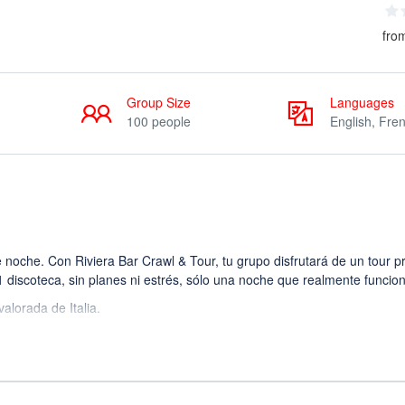
fro
Group Size
Languages
100 people
English, Fre
noche. Con Riviera Bar Crawl & Tour, tu grupo disfrutará de un tour p
 1 discoteca, sin planes ni estrés, sólo una noche que realmente funcio
valorada de Italia.
un flujo nocturno perfecto)