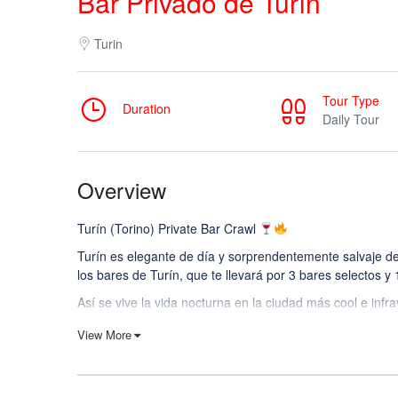
Bar Privado de Turín
Turin
Tour Type
Duration
Daily Tour
Overview
Turín (Torino) Private Bar Crawl
Turín es elegante de día y sorprendentemente salvaje de 
los bares de Turín, que te llevará por 3 bares selectos y
Así se vive la vida nocturna en la ciudad más cool e infra
Qué incluye tu visita privada a la vida nocturna de Turín
View More
Tu ruta privada por los bares de Turín (Torino) incluye:
3 bares (seleccionados por sus vibraciones, energía y 