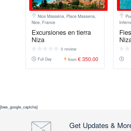
Nice Masséna, Place Massena,
Pu
Nice, France
Infern
Excursiones en tierra
Fies
Niza
Niza
0 review
€ 350.00
Full Day
from
[bws_google_captcha]
Get Updates & Mor