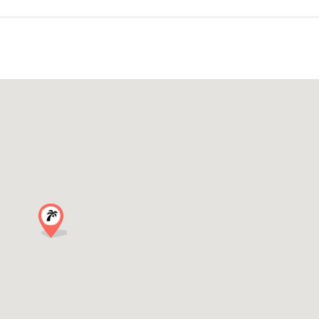
ivertida en una noche inolvidable.
e bares y discotecas de Italia: cultura del aperitivo, discotecas cland
stico. El ambiente es auténtico, elegante y enérgico.
 los eventos y las vacaciones.
+ 1 club).
rs.com