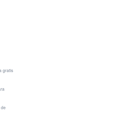
xtraños
a gratis
ara
otros?
 los lugares adecuados para un grupo puede ser complicado. Hemos he
 de
 el último baile.