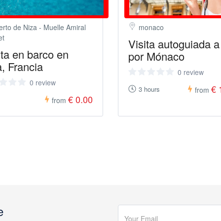
erto de Niza - Muelle Amiral
monaco
et
Visita autoguiada a
ta en barco en
por Mónaco
, Francia
0 review
0 review
€ 
3 hours
from
€ 0.00
from
e