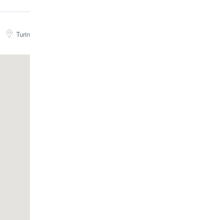
estinas y
Turin