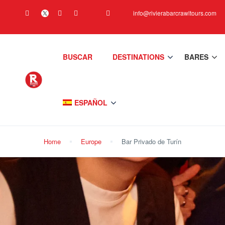
info@rivierabarcrawltours.com
BUSCAR
DESTINATIONS
BARES
ESPAÑOL
Home
Europe
Bar Privado de Turín