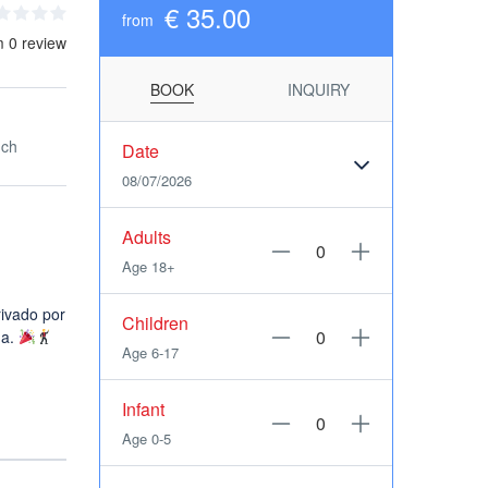
€ 35.00
from
m 0 review
BOOK
INQUIRY
nch
Date
08/07/2026
Adults
Age 18+
rivado por
Children
na.
Age 6-17
Infant
Age 0-5