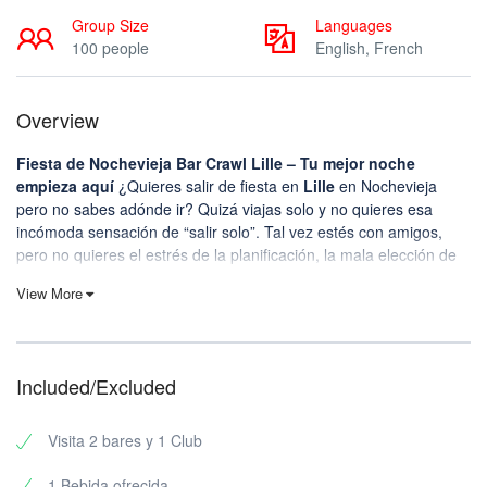
Group Size
Languages
100 people
English, French
Overview
Fiesta de Nochevieja Bar Crawl Lille – Tu mejor noche
empieza aquí
¿Quieres salir de fiesta en
Lille
en Nochevieja
pero no sabes adónde ir? Quizá viajas solo y no quieres esa
incómoda sensación de “salir solo”. Tal vez estés con amigos,
pero no quieres el estrés de la planificación, la mala elección de
los locales, las trampas para turistas con precios excesivos, o
View More
perder la mitad de la noche debatiendo adónde ir a continuación.
Precisamente por eso existe
Riviera Bar Crawl Tours
: el
centro
social
definitivo para una noche épica. Apareces, rompemos el
hielo y la noche despega. Te espera un público internacional
Included/Excluded
divertido, locales cuidadosamente elegidos y guías que
mantienen alta la energía para que puedas concentrarte en
Visita 2 bares y 1 Club
conocer gente, reír y celebrarlo como es debido
.
1 Bebida ofrecida