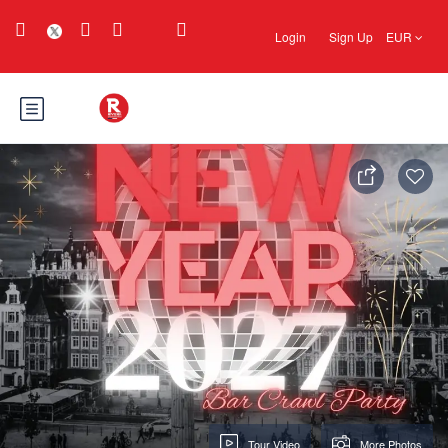
Login
Sign Up
EUR
Tour Video
More Photos