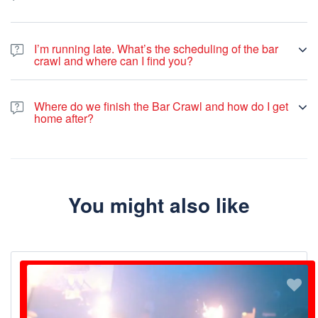
You can find the photo from the night on our
Facebook page
after
the bar crawl.
I’m running late. What’s the scheduling of the bar
crawl and where can I find you?
If case you are running late, please contact us by WhatsApp +33
649 244 407.
Where do we finish the Bar Crawl and how do I get
home after?
We usually finish the Bar Crawl a few minutes away from “Cluny
La Sorbonne” Metro Station. Metro is usually running until 01:00
am, and after that time you can use one of the many night buses
going in every direction of Paris. Otherwise, you can use Uber.
You might also like