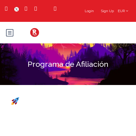
Login
Sign Up
EUR
Programa de Afiliación
PROGRAMA DE
AFILIACIÓN DE RIVIERA BAR
CRAWL & TOURS:
CONVIERTE LOS CLICS EN
DINERO