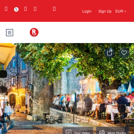
Login
Sign Up
EUR
Tour Video
More Photos