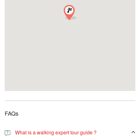
Opciones adicionales:
Por cada adulto adicional 20 €/persona adicional
Por cada niño adicional (menor de 18 años) 9 €/niño
adicional
Opción
de
transporte
: Si es necesario, ponte en contacto con
nosotros para solicitar presupuestos de opciones de transporte:
info@rivierabarcrawltours.com.
No dudes en ponerte en contacto con nosotros para solicitar un
presupuesto a medida si tu grupo supera los 15 participantes.
FAQs
What is a walking expert tour guide ?