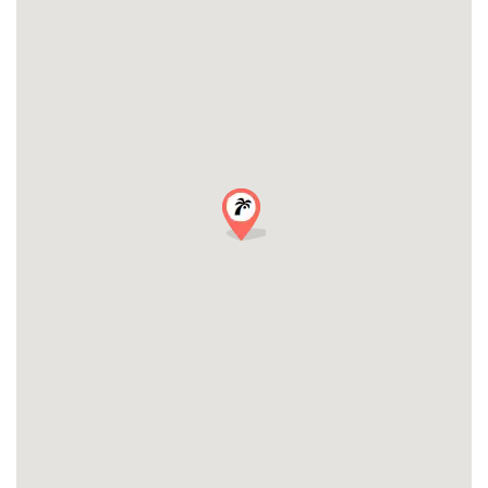
Precio: De 15€ a 25€ in situ
Tipo de evento: Bar Crawl, Fiesta del Día de San Patricio
2026
Música: Party Mix, Comercial/Pop
Dónde: Niza
Edad mínima: 18 años
Contacto
: correo electrónico:
info@rivierabarcrawltours.com o WHATSAPP: +33 649 244
07
ENTRADAS SÓLO 25 € INCLUYE :
4 Bares
Tiros libres
Descuentos en bebidas
Entrada VIP y Pase de Línea
Juegos divertidos de conocer
Fiesta con un grupo increíble