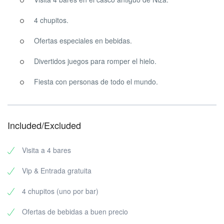
escapar de la captura. Hay mucho en juego, porque atrapar a un
Leprechaun también significa que podrás echar un vistazo a su
4 chupitos.
olla de oro.
Ofertas especiales en bebidas.
Divertidos juegos para romper el hielo.
Fiesta con personas de todo el mundo.
Included/Excluded
Visita a 4 bares
Vip & Entrada gratuita
4 chupitos (uno por bar)
Ofertas de bebidas a buen precio
CÓMO FUNCIONA