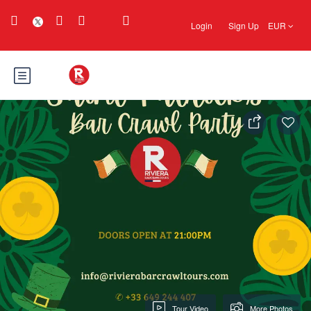
Login
Sign Up
EUR
Tour Video
More Photos