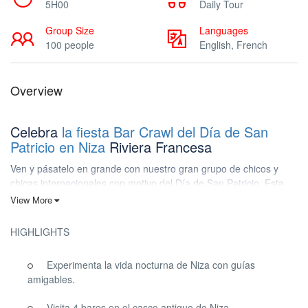
5H00
Daily Tour
Group Size
Languages
100 people
English, French
Overview
Celebra
la fiesta Bar Crawl del Día de San
Patricio en Niza
Riviera Francesa
Ven y pásatelo en grande con nuestro gran grupo de chicos y
chicas internacionales con motivo del Día de San Patricio. Esta
vez el tema es verde, ven vestido de verde o con disfraces
View More
relacionados con el Día de San Patricio. Coge tu trébol, frota tu
pata de conejo y abre tu tarro de cristal de Moonshine: ¡el Día de
HIGHLIGHTS
San Patricio está al otro lado del arco iris!
Las leyendas afirman que atrapar a un duende te convertirá en la
Experimenta la vida nocturna de Niza con guías
persona más afortunada del mundo. El duende, que viste un
amigables.
abrigo verde, un sombrero de copa y zapatos con hebilla, es
conocido por sus travesuras.
y hacer lo que sea necesario para
Visita 4 bares en el casco antiguo de Niza.