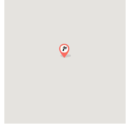
merecen la pena… ¡Reserva tu guía privado y disfruta del mejor
día en la Riviera que puedas desear!
¡Asegúrate de reservar online con antelación y de estar con
nosotros en cada paso del camino!
Opciones adicionales :
por cada persona adicional 20 €/adulto | 9 € /niño
Ofrecemos opciones de jornada completa y de media jornada,
ponte en contacto con nosotros para un presupuesto
personalizado en info@rivierabarcrawltours.com
No dudes en ponerte en contacto con nosotros para solicitar un
presupuesto a medida si tu grupo supera los 20 participantes.