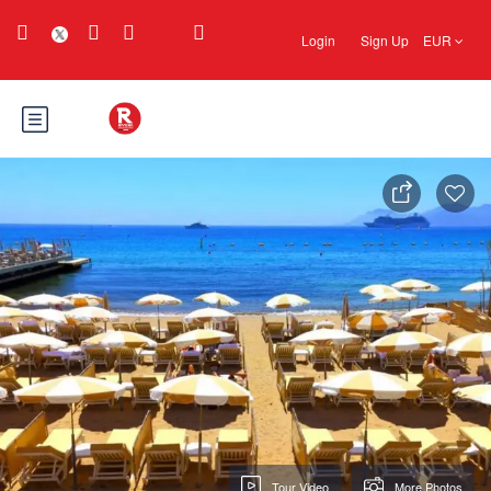
Login
Sign Up
EUR
Tour Video
More Photos