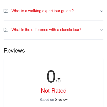
What is a walking expert tour guide ?
A local expert who shows visitors around topics of interest in an
area
What is the difference with a classic tour?
You are just you with your guide tour ! If you would like to wait a
short or a long moment in one place is possible . It's a private tour
Reviews
so you do what ever you want .
0
/5
Not Rated
Based on
0 review