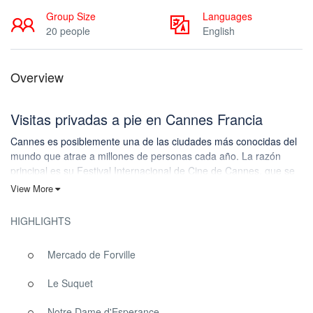
Group Size
Languages
20 people
English
Overview
Visitas privadas a pie en Cannes Francia
Cannes es posiblemente una de las ciudades más conocidas del
mundo que atrae a millones de personas cada año. La razón
principal es su Festival Internacional de Cine de Cannes, que se
celebra anualmente, y sus otros espectáculos y conferencias, que
View More
dan a la ciudad su innegable reputación.
HIGHLIGHTS
Antiguamente,
Cannes
no era más que un pequeño pueblo
medieval de pescadores. Sólo en el siglo XIX se transformó en la
lujosa estación balnearia que tanto nos gusta. Empezó siendo
Mercado de Forville
uno de los lugares favoritos de los turistas aristócratas
adinerados, pero hoy en día cualquiera puede venir a disfrutar
Le Suquet
del glamour de La Croisette o descubrir la cantidad de tiendas
lujosas, restaurantes prestigiosos u hoteles de lujo que hay junto
Notre Dame d'Esperance