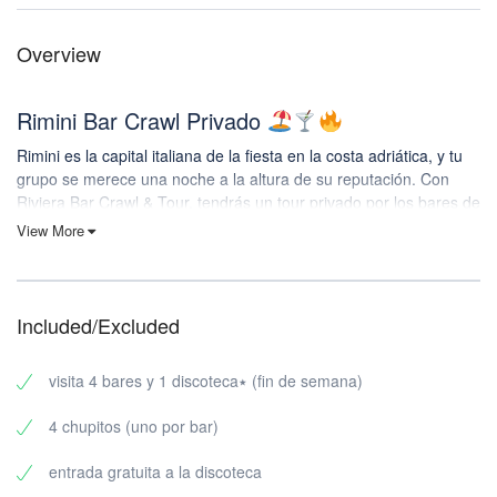
Overview
Rimini Bar Crawl Privado
Rimini es la capital italiana de la fiesta en la costa adriática, y tu
grupo se merece una noche a la altura de su reputación. Con
Riviera Bar Crawl & Tour, tendrás un tour privado por los bares de
Rimini que te llevará por 3 bares + 1 discoteca, manteniendo el
View More
ambiente alto y la logística fuera de tu alcance.
Sin adivinar adónde ir. Sin perder gente. Sólo tu tripulación, una
ruta nocturna curada y un gran final de club. Vámonos.
Included/Excluded
Qué incluye tu visita privada a la vida nocturna de Rímini
Tu ruta privada por los bares de Rímini incluye:
visita 4 bares y 1 discoteca٭ (fin de semana)
3 bares (elegidos a dedo por su energía, ambiente y ritmo de
4 chupitos (uno por bar)
fiesta)
1 discoteca para acabar la noche a lo grande
entrada gratuita a la discoteca
Sólo para grupos privados: nada de extraños en tu reserva