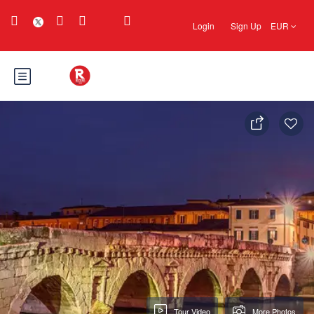
Login
Sign Up
EUR
Tour Video
More Photos