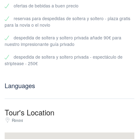
Una ruta fluida y organizada para que la noche nunca se
ofertas de bebidas a buen precio
estanque
Precio y tamaño mínimo del grupo
reservas para despedidas de soltera y soltero - plaza gratis
Claro y sencillo:
para la novia o el novio
35€ por participante
despedida de soltera y soltero privada añade 90€ para
Mínimo 10 participantes (sólo visitas privadas)
nuestro impresionante guía privado
Este formato es perfecto para:
despedida de soltera y soltero privada - espectáculo de
Despedidas de soltero / soltera
striptease - 250€
Cumpleaños
Viajes de amigos
Escapadas de verano en grupo
Languages
Noches de empresa
¿Por qué reservar con nosotros un bar crawl privado en Rimini?
La vida nocturna de Rímini es legendaria, pero las noches
legendarias no ocurren por accidente. Necesitan un plan.
Tour's Location
Esto es lo que obtienes:
Rimini
Cero estrés de planificación: ya hemos trazado la mejor ruta para
ti.