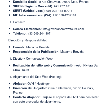
Domicilio Social:
8 rue Chauvain, 06000 Nice, France
SIREN (Registro Mercantil):
991 237 181
SIRET (Unidad Local):
991 237 181 00011
NIF Intracomunitario (IVA):
FR15 991237181
Contacto
Correo Electrónico:
info@rivierabarcrawltours.com
Teléfono:
+33 649 244 407
III. Dirección y Responsabilidad
Gerente:
Madame Brovida
Responsable de la Publicación:
Madame Brovida
Diseño y Comunicación Web
Realización del sitio web y Comunicación web:
Riviera Bar
Crawl Tours
Alojamiento del Sitio Web (Hosting)
Alojador:
OVH / Hostinger
Dirección del Alojador:
2 rue Kellermann, 59100 Roubaix,
France
Contacto Alojador:
Diríjase al soporte de OVH para contactar
con este proveedor de alojamiento.