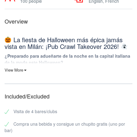
100 people
English, French
Overview
La fiesta de Halloween más épica jamás
vista en Milán: ¡Pub Crawl Takeover 2026!
¿Preparado para adueñarte de la noche en la capital italiana
de la moda este Halloween?
View More
Olvida todo lo que sabes sobre las fiestas de Halloween
ordinarias. Este 31 de octubre, transformaremos Milán en tu patio
embrujado personal con la mejor experiencia de Halloween en un
pub que te dejará historias que contar durante años.
Included/Excluded
Por qué esta ruta de Halloween por los pubs
de Milán será tu mejor noche
Visita de 4 bares/clubs
Trato VIP en todas las sedes
Compra una bebida y consigue un chupito gratis (uno por
bar)
Chupitos GRATIS
en cada bar para alimentar tu espíritu