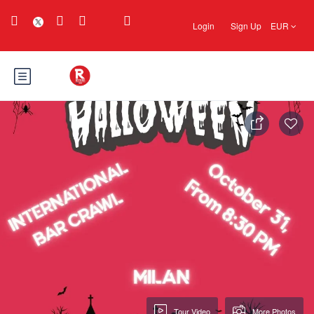
Login
Sign Up
EUR
Tour Video
More Photos