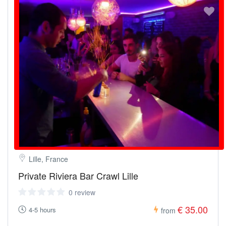
Lille, France
Private Riviera Bar Crawl Lille
0 review
€ 35.00
4-5 hours
from