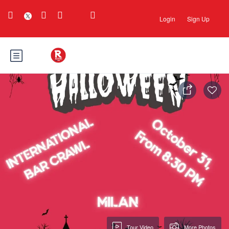
Login
Sign Up
Tour Video
More Photos