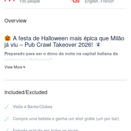
100 people
English, French
Overview
A festa de Halloween mais épica que Milão
já viu – Pub Crawl Takeover 2026!
Preparado para ser o dono da noite na capital italiana da
moda neste Halloween?
View More
Esquece tudo o que sabes sobre as festas de Halloween
normais. No próximo dia 31 de outubro, vamos transformar Milão
no teu parque de diversões assombrado com a derradeira
experiência de Halloween pub crawl que te deixará com histórias
Included/Excluded
para contar durante anos!
Porque é que este Pub Crawl de Halloween
Visita 4 Bares/Clubes
em Milão vai ser a tua melhor noite de sempre
Compra uma bebida e ganha um shot grátis (um por bar)
Tratamento VIP em todos os locais
Entrada gratuita em todos os locais