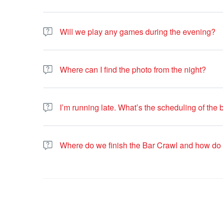
Majority of the bars we visit accepts cards, however, in
be safe, we suggest you have some amount of cash on y
Will we play any games during the evening?
We will be playing several games during the evening, dep
drinking games.
Where can I find the photo from the night?
You can find the photo from the night on our
Facebook p
I’m running late. What’s the scheduling of the 
If case you are running late, please contact us by What
Where do we finish the Bar Crawl and how do 
We usually finish the Bar Crawl a few minutes away from 
after that time you can use one of the many night buses g