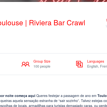
ulouse | Riviera Bar Crawl
Group Size
Languages
100 people
English, Fre
hor noite começa aqui
Queres festejar a passagem de ano em
Toulo
o queiras aquela sensação estranha de “sair sozinho”. Talvez estejas c
colhas de locais, armadilhas para turistas demasiado caras, ou perd