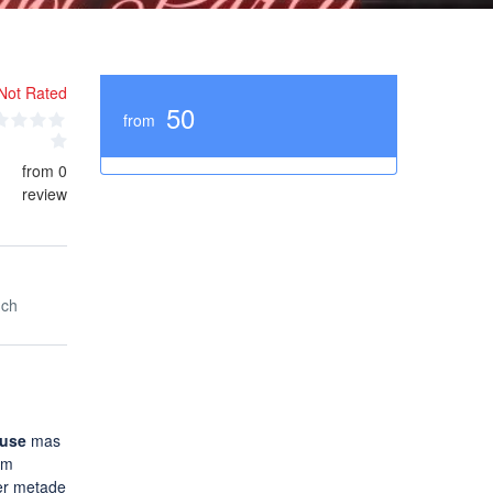
Not Rated
50
from
from 0
review
nch
use
mas
om
er metade