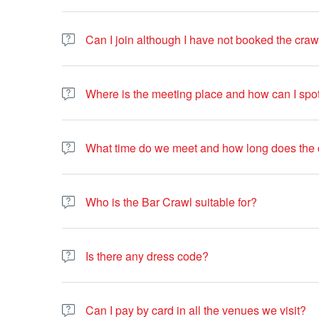
Can I join although I have not booked the cra
Yes. If you haven’t booked online, you can join the bar c
Where is the meeting place and how can I spo
We meet inside the bar. Our guides wear a red tee shirt/j
What time do we meet and how long does the c
We meet between 20:30 to 21:30. If you don’t find us, 
Crawl goes on for about 4 to 5 hours.
Who is the Bar Crawl suitable for?
Bar crawl is suitable for all people older than 18 years of
you want to have fun. We always have people from all a
Is there any dress code?
guides speak French, and on some nights we even have 
Since it's a New Year's Eve party you're encouraged to wear
with the night's theme.
Can I pay by card in all the venues we visit?