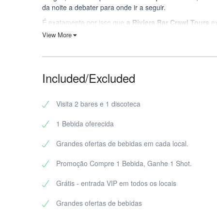
da noite a debater para onde ir a seguir.
É exatamente por isso que
a Riviera Bar Crawl Tours
ex
nós quebramos o gelo e a noite começa. Espera uma mult
View More
mantêm a energia alta para que te possas concentrar 
Porquê escolher Riviera Bar
Included/Excluded
Toulouse na NYE?
Conhece
pessoas rapidamente (mesmo se fores
Visita 2 bares e 1 discoteca
que te ligues desde a primeira ronda.
Itinerário de bar de topo:
levamos-te a locais co
1 Bebida oferecida
tempo.
A festa é garantida:
o grupo cria uma dinâmica – m
Grandes ofertas de bebidas em cada local.
Guias divertidos e multilingues:
gerem o tempo, 
Shots de boas-vindas e ofertas de bebidas:
com
Promoção Compre 1 Bebida, Ganhe 1 Shot.
Como corre a noite: a energ
Grátis - entrada VIP em todos os locais
1) Encontros: entra um desconhec
Grandes ofertas de bebidas