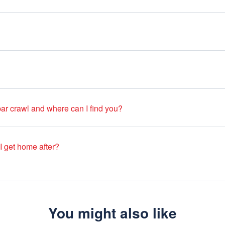
 some bars there is a minimum amount to pay in case you want to use a 
ou.
ending on the night. You can expect some flip cups, beer pong, limbo 
age
after the bar crawl.
bar crawl and where can I find you?
sApp +33 649 244 407.
I get home after?
“Cluny La Sorbonne” Metro Station. Metro is usually running until 01:
oing in every direction of Paris. Otherwise, you can use Uber.
You might also like