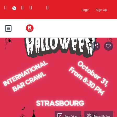
Login
Sign Up
Tour Video
More Photos