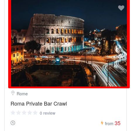
Rome
Roma Private Bar Crawl
0 review
35
from