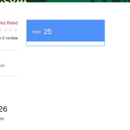
Not Rated
25
from
m 0 review
nch
26
rs.