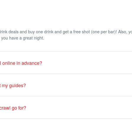
l drink deals and buy one drink and get a free shot (one per bar)! Also, 
 you have a great night.
wl online in advance?
ar crawl at any point during the night by paying 30 euros on-spot by us
t my guides?
t shirt or tee-shirt.
rawl go for?
you can contact us by WhatsApp +33 649 244 407 or ask the bar team. 