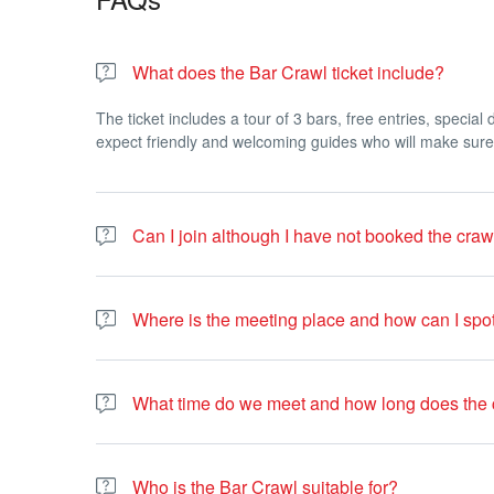
What does the Bar Crawl ticket include?
The ticket includes a tour of 3 bars, free entries, specia
expect friendly and welcoming guides who will make sure
Can I join although I have not booked the cra
Yes. In case you haven’t booked online you can join the b
credit card.
Where is the meeting place and how can I spo
We meet inside the bar. Our guides wear a red jacket, swea
What time do we meet and how long does the c
We meet between 20:30 to 21:30. If you don’t find us, 
Crawl goes on for about 4 to 5 hours.
Who is the Bar Crawl suitable for?