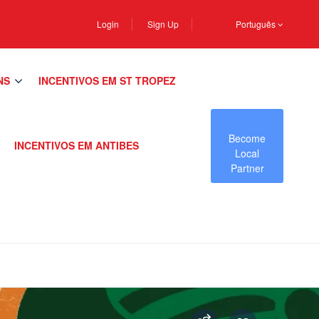
Login
Sign Up
Português
NS
INCENTIVOS EM ST TROPEZ
Become
INCENTIVOS EM ANTIBES
Local
Partner