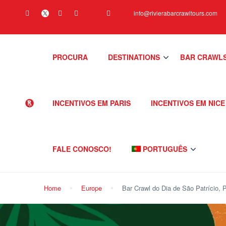
info@rivierabarcrawltours.com
PROCURA
DESTINATIONS
BAR CRAWL
INCENTIVOS EM PARIS
INCENTIVOS EM NICE
FALE CONOSCO!
PORTUGUÊS
Home
Europe
Bar Crawl do Dia de São Patrício, 