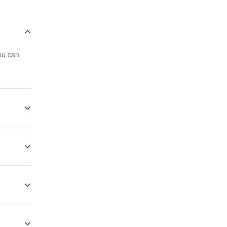
you can
ing a
The Pub