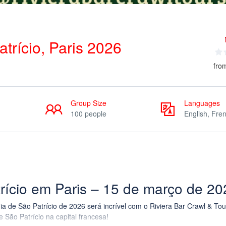
trício, Paris 2026
fro
Group Size
Languages
100 people
English, Fre
trício em Paris – 15 de março de 20
ia de São Patrício de 2026 será incrível com o Riviera Bar Crawl & Tou
 São Patrício na capital francesa!