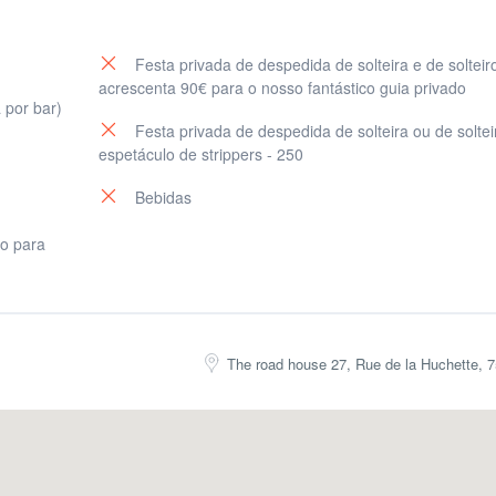
Festa privada de despedida de solteira e de solteir
acrescenta 90€ para o nosso fantástico guia privado
 por bar)
 para festejar o dia de São Patríc
Festa privada de despedida de solteira ou de soltei
espetáculo de strippers - 250
Bebidas
om convidados de todo o mundo! É muito mais do que uma simples
saída
ás!
to para
se 27, Rue de la Huchette, 75005 Paris
€
trício 2026
The road house 27, Rue de la Huchette, 
 ou WHATSAPP: +33 649 244 07