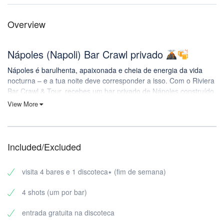
Overview
Nápoles (Napoli) Bar Crawl privado
Nápoles é barulhenta, apaixonada e cheia de energia da vida
nocturna – e a tua noite deve corresponder a isso. Com o Riviera
Bar Crawl & Tour, recebes um bar privado de Nápoles construído
para grupos que querem um plano suave, uma vibração forte e
View More
um verdadeiro final de clube.
Não perdes tempo a ver comentários. Não te separes. Apenas a
tua equipa a mover-se em conjunto durante a noite – 3 bares
Included/Excluded
para aquecer + 1 clube para terminar em grande.
O que está incluído na tua visita privada à vida nocturna de
visita 4 bares e 1 discoteca٭ (fim de semana)
Nápoles
4 shots (um por bar)
O teu bar crawl privado em Nápoles (Napoli)
inclui:
entrada gratuita na discoteca
3 bares (selecionados pela atmosfera, diversão e fluxo de vida