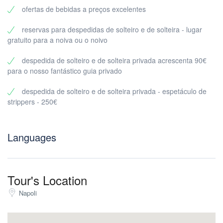
nocturna)
ofertas de bebidas a preços excelentes
1 discoteca para terminares a noite da melhor forma
Apenas grupo privado – não te misturas com estranhos
reservas para despedidas de solteiro e de solteira - lugar
Um caminho claro para que a energia continue a subir (sem
gratuito para a noiva ou o noivo
parar)
despedida de solteiro e de solteira privada acrescenta 90€
Preços e tamanho mínimo do grupo
para o nosso fantástico guia privado
Simples e transparente:
despedida de solteiro e de solteira privada - espetáculo de
35€ por participante
strippers - 250€
Mínimo de 10 participantes (apenas visitas privadas)
Ideal para:
Languages
Despedidas de solteiro / solteira
Aniversários
Viagens de amigos
Noites de negócios
Tour's Location
Porquê reservar com a Riviera em Nápoles?
Napoli
Porque a vida nocturna de Nápoles é espantosa – mas a
coordenação de grupos pode acabar com o ímpeto rapidamente.