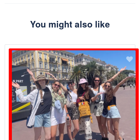
…e nós confirmaremos o teu Naples Private Bar Crawl (3 bares +
1 discoteca).
Telefone WhatsApp +33 649 244 407
You might also like
Envia um e-mail para info@rivierabarcrawltours.com