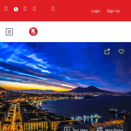
Login
Sign Up
Tour Video
More Photos