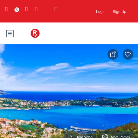
Login
Sign Up
Tour Video
More Photos