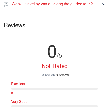
We will travel by van all along the guided tour ?
Yes you can choose the language you want !
Reviews
0
/5
Not Rated
Based on
0 review
Excellent
0
Very Good