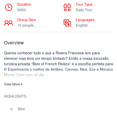
Duration
Tour Type
9H00
Daily Tour
Group Size
Languages
15 people
English
Overview
Queres conhecer tudo o que a Riviera Francesa tem para
oferecer mas tens um tempo limitado? Então a nossa excursão
turística privada “Best of French Riviera” é a escolha perfeita para
ti! Experimenta o melhor de Antibes, Cannes, Nice, Eze e Mónaco
Monte-Carlo num só dia.
View More
The best of French Riviera Private Sightseeing
Tour in One day :
HIGHLIGHTS
Em apenas um dia, verás todos os destaques da Cote d’Azur,
absorvendo a história e a cultura desta maravilhosa região com
Nice
um conforto excecional. A partir das 9 horas, o teu motorista
pessoal leva-te aos melhores locais da Riviera Francesa, dando-