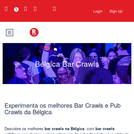
Login
Sign Up
Bélgica Bar Crawls
Experimenta os melhores Bar Crawls e Pub
Crawls da Bélgica
Descobre os melhores
bar crawls na Bélgica
, com
bar crawls