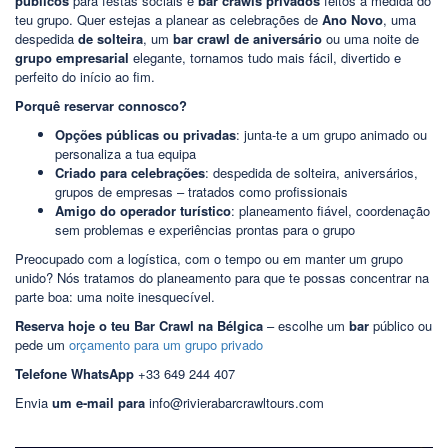
públicos
para festas sociais e
bar crawls privados
feitos à medida do
teu grupo. Quer estejas a planear as celebrações de
Ano Novo
, uma
despedida
de solteira
, um
bar crawl de aniversário
ou uma noite de
grupo empresarial
elegante, tornamos tudo mais fácil, divertido e
perfeito do início ao fim.
Porquê reservar connosco?
Opções públicas ou privadas
: junta-te a um grupo animado ou
personaliza a tua equipa
Criado para celebrações
: despedida de solteira, aniversários,
grupos de empresas – tratados como profissionais
Amigo do operador turístico
: planeamento fiável, coordenação
sem problemas e experiências prontas para o grupo
Preocupado com a logística, com o tempo ou em manter um grupo
unido? Nós tratamos do planeamento para que te possas concentrar na
parte boa: uma noite inesquecível.
Reserva hoje o teu Bar Crawl na Bélgica
– escolhe um
bar
público ou
pede um
orçamento para um grupo privado
Telefone WhatsApp
+33 649 244 407
Envia
um e-mail para
info@rivierabarcrawltours.com