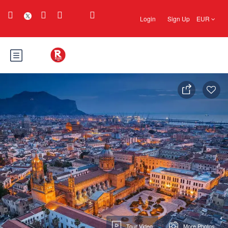
Login
Sign Up
EUR
Tour Video
More Photos