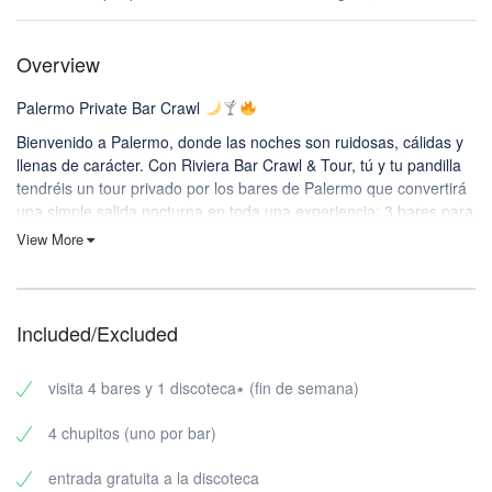
Overview
Palermo Private Bar Crawl
Bienvenido a Palermo, donde las noches son ruidosas, cálidas y
llenas de carácter. Con Riviera Bar Crawl & Tour, tú y tu pandilla
tendréis un tour privado por los bares de Palermo que convertirá
una simple salida nocturna en toda una experiencia: 3 bares para
crear ambiente + 1 club para terminar con fuerza.
View More
Perfecto para grupos que quieren divertirse sin perder tiempo (o
amigos) entre locales. Tú apareces, nosotros mantenemos la
noche en movimiento.
Included/Excluded
Qué incluye tu tour privado de la vida nocturna de Palermo
Tu ruta privada por los bares de Palermo incluye:
visita 4 bares y 1 discoteca٭ (fin de semana)
3 bares (elegidos por su ambiente, energía y gran fluidez
4 chupitos (uno por bar)
nocturna)
1 discoteca para cerrar bien la noche
entrada gratuita a la discoteca
Sólo para grupos privados – sin extraños mezclados en tu