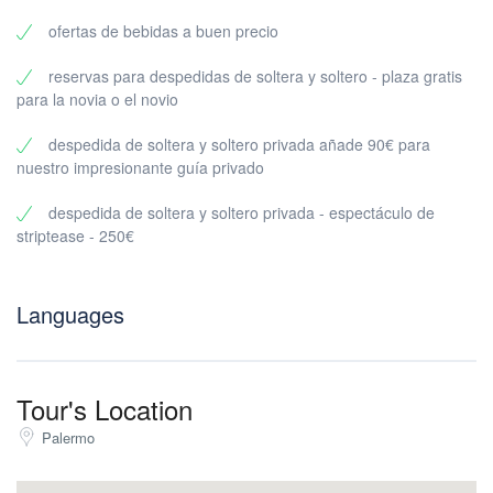
reserva
ofertas de bebidas a buen precio
Una ruta limpia para que la noche sea tranquila y divertida
Precio y tamaño mínimo del grupo
reservas para despedidas de soltera y soltero - plaza gratis
Precios sencillos:
para la novia o el novio
35€ por participante
despedida de soltera y soltero privada añade 90€ para
Mínimo 10 participantes (sólo visitas privadas)
nuestro impresionante guía privado
Lo mejor para:
despedida de soltera y soltero privada - espectáculo de
Despedidas de soltero / soltera
striptease - 250€
Cumpleaños
Viajes de amigos
Salidas en equipo / corporativas
Languages
¿Por qué reservar un bar crawl privado en Palermo con
nosotros?
Porque organizar una salida nocturna en grupo puede ser un
caos: gustos diferentes, ritmos diferentes y el clásico problema de
Tour's Location
“¿Adónde vamos ahora?
Palermo
Con nosotros, obtienes:
Un plan listo para seguir – sin búsquedas ni debates