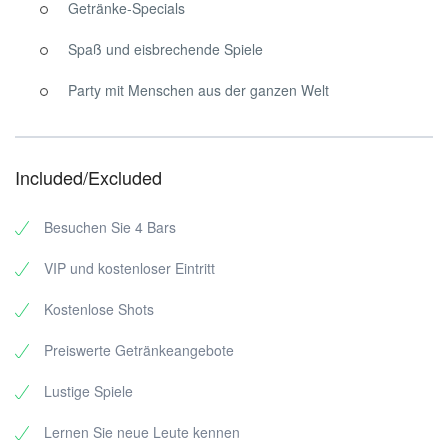
Getränke-Specials
Blick auf seinen Goldtopf werfen.
Spaß und eisbrechende Spiele
Party mit Menschen aus der ganzen Welt
Included/Excluded
Besuchen Sie 4 Bars
VIP und kostenloser Eintritt
Kostenlose Shots
Preiswerte Getränkeangebote
Lustige Spiele
►WIE ES FUNKTIONIERT
Lernen Sie neue Leute kennen
Wir treffen uns in der Villa Saint Exupéry 6 rue sacha Guitry