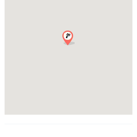
Art der Veranstaltung: Bar Crawl, St. Patrick’s Day Party
2026
Musik: Party Mix, Werbung/Pop
Wo: Nizza
Mindestalter: 18
Kontakt
: E-Mail: info@rivierabarcrawltours.com oder
WHATSAPP: +33 649 244 07
TICKETS NUR 25 € BEINHALTET:
4 Bars
Freie Schüsse
Getränke-Rabatte
VIP Eintritt & Line Pass
Lustige Kennenlernspiele
Party mit einer großartigen Gruppe