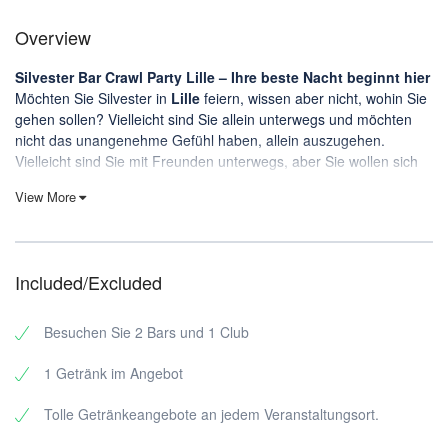
Overview
Silvester Bar Crawl Party Lille – Ihre beste Nacht beginnt hier
Möchten Sie Silvester in
Lille
feiern, wissen aber nicht, wohin Sie
gehen sollen? Vielleicht sind Sie allein unterwegs und möchten
nicht das unangenehme Gefühl haben, allein auszugehen.
Vielleicht sind Sie mit Freunden unterwegs, aber Sie wollen sich
den Stress der Planung, die schlechte Wahl des
View More
Veranstaltungsortes, überteuerte Touristenfallen oder die halbe
Nacht mit der Frage, wohin Sie als nächstes gehen sollen,
ersparen.
Genau dafür gibt es
Riviera Bar Crawl Tours
: der ultimative
Included/Excluded
Treffpunkt
für einen unvergesslichen Abend. Sie tauchen auf, wir
brechen das Eis und die Nacht geht los. Freuen Sie sich auf ein
Besuchen Sie 2 Bars und 1 Club
unterhaltsames internationales Publikum, sorgfältig ausgewählte
Lokale und Guides, die die Energie hoch halten, damit Sie sich
1 Getränk im Angebot
darauf konzentrieren können,
Leute zu treffen, zu lachen und
richtig zu feiern
.
Tolle Getränkeangebote an jedem Veranstaltungsort.
Warum sollten Sie Riviera Bar Crawl Tours für