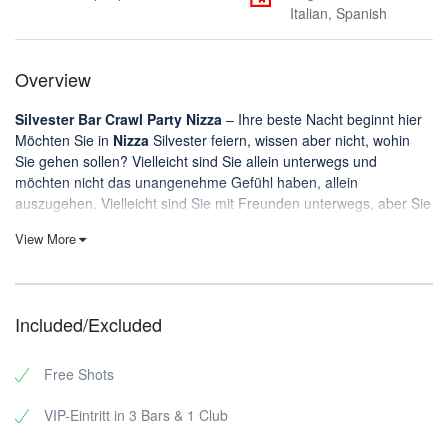
Italian, Spanish
Overview
Silvester Bar Crawl Party
Nizza
– Ihre beste Nacht beginnt hier
Möchten Sie in
Nizza
Silvester feiern, wissen aber nicht, wohin
Sie gehen sollen? Vielleicht sind Sie allein unterwegs und
möchten nicht das unangenehme Gefühl haben, allein
auszugehen. Vielleicht sind Sie mit Freunden unterwegs, aber Sie
wollen sich nicht den Stress der Planung, die schlechte Wahl der
View More
Lokale, überteuerte Touristenfallen oder die halbe Nacht mit der
Frage, wohin Sie als nächstes gehen sollen, aufhalsen.
Genau dafür gibt es
Riviera Bar Crawl Tours
: der ultimative
Treffpunkt
für einen unvergesslichen Abend. Sie tauchen auf, wir
Included/Excluded
brechen das Eis und die Nacht geht los. Freuen Sie sich auf ein
unterhaltsames internationales Publikum, sorgfältig ausgewählte
Free Shots
Lokale und Guides, die die Energie hoch halten, damit Sie sich
darauf konzentrieren können,
Leute zu treffen, zu lachen und
VIP-Eintritt in 3 Bars & 1 Club
richtig zu feiern
.