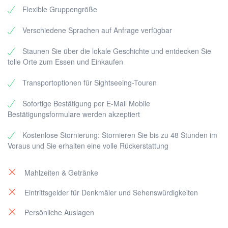
unter Denkmalschutz und der Park wird als “bemerkenswerter
Flexible Gruppengröße
Garten” bezeichnet.
Verschiedene Sprachen auf Anfrage verfügbar
Theoule sur Mer :
Staunen Sie über die lokale Geschichte und entdecken Sie
Die Gemeinde liegt im Osten des Esterel-Massivs, an dessen
tolle Orte zum Essen und Einkaufen
Ausläufern sie sich befindet, sowie im Westen der Bucht von
Cannes.
Transportoptionen für Sightseeing-Touren
Corniche d’or :
Sofortige Bestätigung per E-Mail Mobile
Eine echte Naturattraktion. Die Corniche d’Or ist ein Ort von
Bestätigungsformulare werden akzeptiert
unvergleichlicher Schönheit, der zu den Pflichtterminen an der
Côte d’Azur gehört!
Kostenlose Stornierung: Stornieren Sie bis zu 48 Stunden im
Voraus und Sie erhalten eine volle Rückerstattung
Spezial Online Preise :
Mahlzeiten & Getränke
1 bis 7 Personen 650€
8 bis 15 Personen 1100€
Eintrittsgelder für Denkmäler und Sehenswürdigkeiten
Für jeden weiteren Erwachsenen 49€
Für jedes weitere Kind 19€
Persönliche Auslagen
Zusätzliche Optionen: