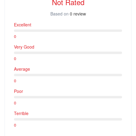
Not Rated
Based on
0 review
Excellent
0
Very Good
0
Average
0
Poor
0
Terrible
0