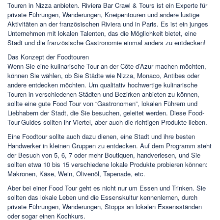
Touren in Nizza anbieten. Riviera Bar Crawl & Tours ist ein Experte für
private Führungen, Wanderungen, Kneipentouren und andere lustige
Aktivitäten an der französischen Riviera und in Paris. Es ist ein junges
Unternehmen mit lokalen Talenten, das die Möglichkeit bietet, eine
Stadt und die französische Gastronomie einmal anders zu entdecken!
Das Konzept der Foodtouren
Wenn Sie eine kulinarische Tour an der Côte d’Azur machen möchten,
können Sie wählen, ob Sie Städte wie Nizza, Monaco, Antibes oder
andere entdecken möchten. Um qualitativ hochwertige kulinarische
Touren in verschiedenen Städten und Bezirken anbieten zu können,
sollte eine gute Food Tour von “Gastronomen”, lokalen Führern und
Liebhabern der Stadt, die Sie besuchen, geleitet werden. Diese Food-
Tour-Guides sollten ihr Viertel, aber auch die richtigen Produkte lieben.
Eine Foodtour sollte auch dazu dienen, eine Stadt und ihre besten
Handwerker in kleinen Gruppen zu entdecken. Auf dem Programm steht
der Besuch von 5, 6, 7 oder mehr Boutiquen, handverlesen, und Sie
sollten etwa 10 bis 15 verschiedene lokale Produkte probieren können:
Makronen, Käse, Wein, Olivenöl, Tapenade, etc.
Aber bei einer Food Tour geht es nicht nur um Essen und Trinken. Sie
sollten das lokale Leben und die Essenskultur kennenlernen, durch
private Führungen, Wanderungen, Stopps an lokalen Essensständen
oder sogar einen Kochkurs.