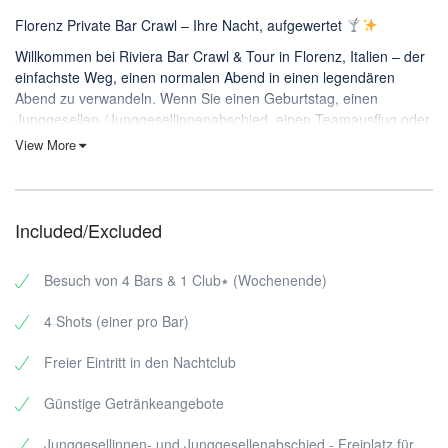
Florenz Private Bar Crawl – Ihre Nacht, aufgewertet
Willkommen bei Riviera Bar Crawl & Tour in Florenz, Italien – der
einfachste Weg, einen normalen Abend in einen legendären
Abend zu verwandeln. Wenn Sie einen Geburtstag, einen
Junggesellen-/Junggesellinnenabschied, einen Teamausflug oder
einfach eine große Nacht mit Freunden planen, ist unser privater
View More
Bar Crawl in Florenz genau das Richtige für Gruppen, die tolle
Stimmung, null Stress und ein ordentliches Finale im Club wollen.
Included/Excluded
Was Sie bekommen (die Erfahrung)
Diese private Tour durch das Nachtleben von Florenz ist für
Besuch von 4 Bars & 1 Club٭ (Wochenende)
Gruppen gedacht, die sich gemeinsam bewegen, gemeinsam
feiern und die Stadt nach Einbruch der Dunkelheit genießen
4 Shots (einer pro Bar)
möchten, ohne Zeit mit der Frage zu verschwenden, wohin sie als
nächstes gehen sollen.
Freier Eintritt in den Nachtclub
In Ihrer privaten Tour inbegriffen:
Günstige Getränkeangebote
3 Bars (handverlesen nach Atmosphäre + Energie des
Nachtlebens)
Junggesellinnen- und Junggesellenabschied - Freiplatz für