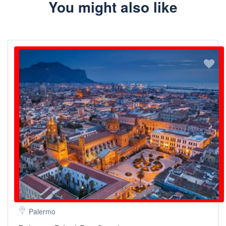
You might also like
Gruppengröße
Anlass (Geburtstag / Junggesellen(ette) / Freundesausflug /
Unternehmen) …und wir bestätigen Ihnen das beste Setup für
Ihren privaten Bar Crawl durch Florenz (3 Bars + 1 Club).
WhatsApp Telefon
+33 6 49 24 44 07
E-Mail
info@rivierabarcrawltours.com
Palermo