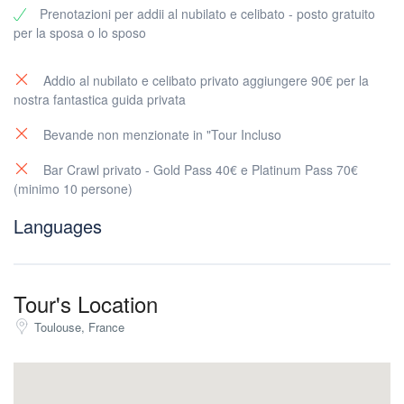
Prenotazioni per addii al nubilato e celibato - posto gratuito
Fino a 10 persone
per la sposa o lo sposo
35€
Dall’undicesima persona in poi
Addio al nubilato e celibato privato aggiungere 90€ per la
30€
nostra fantastica guida privata
Una bevanda inclusa in ogni pacchetto!
Bevande non menzionate in "Tour Incluso
informazioni pratiche
Bar Crawl privato - Gold Pass 40€ e Platinum Pass 70€
Prenotazione:
Indispensabile! I posti si riempiono velocemente,
(minimo 10 persone)
quindi non perdere questa esperienza.
Languages
Puntualità:
Ogni minuto di ritardo = un bar e uno shot in meno.
Che peccato, vero?
Codice di abbigliamento:
I tolosani sanno come apparire, quindi
vestiti per fare colpo! Pantaloncini e una bella maglietta: vanno
Tour's Location
assolutamente bene. Infradito, tute da ginnastica o magliette da
Toulouse, France
calcio: lasciale in hotel.
Età richiesta:
18 anni minimo… ma anche 80 va bene. Non sei
mai troppo vecchio per divertirti!