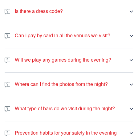
Bar crawl is suitable for all people older than 18 years of age.
There is no upper limit, you are welcome to join us if you are 84
Is there a dress code?
as long as you want to have fun. We always have people from all
around the world so the main spoken language is English.
However, our guides speak French, and on some nights we have
Spanish speaking guides.
Can I pay by card in all the venues we visit?
The majority of the bars we visit accept card, however, in some
bars there is a minimum amount to pay in case you want to use a
Will we play any games during the evening?
card. We also have one bar that does not accept cards at all, and
therefore, to be safe, we suggest you bring some cash with you.
We will be playing games during the evening, depending on the
night. For example, you can expect games like flip cup, beer
Where can I find the photos from the night?
pong, limbo, body shots or French Paquito.
You can find the photo from the night on our Facebook page in
the next few days after the bar crawl.
What type of bars do we visit during the night?
We visit several types of bars, though it depends on the night as
we switch up the venues every day of the week. We have a
Prevention habits for your safety in the evening
variety of bars starting with Irish pubs, going through cocktail bars