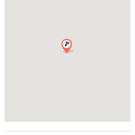
Prenota ora e crea ricordi indimenticabili
Un gruppo di amici, una festa di compleanno, un addio al celibato
o al nubilato o semplicemente vuoi scoprire perché Tolosa è
soprannominata la città che non dorme mai? Il tuo Bar Crawl
privato ti sta aspettando.
Prenota subito la tua serata fuori!