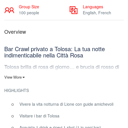
Group Size
Languages
100 people
English, French
Overview
Bar Crawl privato a Tolosa: La tua notte
indimenticabile nella Città Rosa
Tolosa brilla di rosa di giorno… e brucia di rosso di
notte!
View More
La vibrante capitale dell’Occitania è rinomata per la sua splendida
architettura in terracotta, ma i locali sanno che la vera magia
HIGHLIGHTS
avviene dopo il tramonto. Con una delle popolazioni studentesche
più numerose di tutta la Francia, Tolosa vanta una vita notturna
Vivere la vita notturna di Lione con guide amichevoli
elettrizzante che rivaleggia con qualsiasi città europea. Sei pronto
a viverla? Il nostro
Bar Crawl privato
ti porta in giro per i migliori
Visitare i bar di Tolosa
locali della città!
Un’esperienza personalizzata al 100%
Acquista 1 drink e ricevi 1 shot (1 in ogni bar)