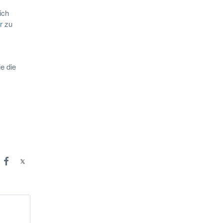
ich
r
zu
e die