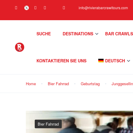
info@rivierabarcrawltours.com
SUCHE
DESTINATIONS
BAR CRAWL
KONTAKTIEREN SIE UNS
DEUTSCH
Home
Bier Fahrrad
Geburtstag
Junggeselli
Bier Fahrrad