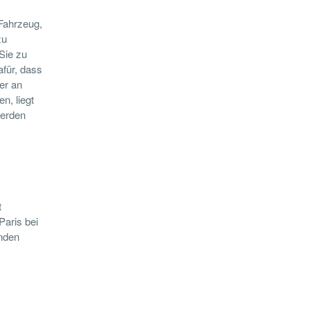
Fahrzeug,
zu
Sie zu
afür, dass
er an
n, liegt
werden
t
Paris bei
enden