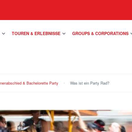
S
TOUREN & ERLEBNISSE
GROUPS & CORPORATIONS
nnenabschied & Bachelorette Party
Was ist ein Party Rad?