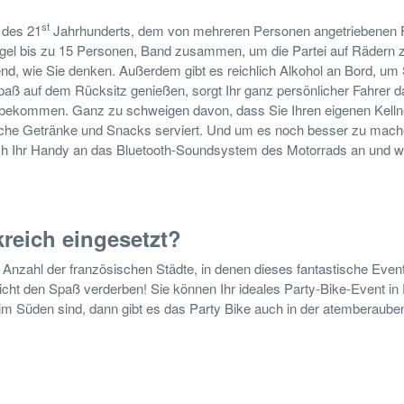
st
 des 21
Jahrhunderts, dem von mehreren Personen angetriebenen 
Regel bis zu 15 Personen, Band zusammen, um die Partei auf Rädern 
nd, wie Sie denken. Außerdem gibt es reichlich Alkohol an Bord, um 
paß auf dem Rücksitz genießen, sorgt Ihr ganz persönlicher Fahrer d
n bekommen. Ganz zu schweigen davon, dass Sie Ihren eigenen Kelln
iche Getränke und Snacks serviert. Und um es noch besser zu mache
nfach Ihr Handy an das Bluetooth-Soundsystem des Motorrads an und 
kreich eingesetzt?
e Anzahl der französischen Städte, in denen dieses fantastische Even
nicht den Spaß verderben! Sie können Ihr ideales Party-Bike-Event in 
m Süden sind, dann gibt es das Party Bike auch in der atemberaub