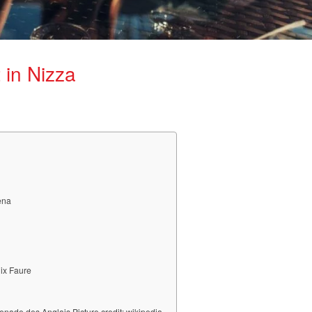
 in Nizza
ena
ix Faure
nade des Anglais Picture credit: wikipedia