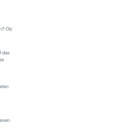
ln? Ob
f das
es
esten
assen