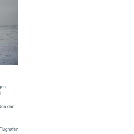
gen
d
 Sie den
Flughafen