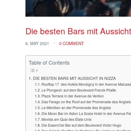
Die besten Bars mit Aussicht
6. MAY 2021
0 COMMENT
Table of Contents
DIE BESTEN BARS MIT AUSSICHT IN NIZZA
Rooftop 17 des Hotels Monsigny in der Avenue Maluss
Le Plongeoir. auf dem Boulevard Franck Pilatte
Plaza Terrace in der Avenue de Verdun
Das Farago on the Roof auf der Promenade des Anglais
Le Méridien an der Promenade des Anglais
Die Moon Bar im Aston La Scala Hotel in der Avenue Fel
Movida am Quai des États-Unis
Die EssenCiel Bar auf dem Boulevard Victor Hugo
Das Calade Rooftop im Radisson Blu Hotel an der Prome