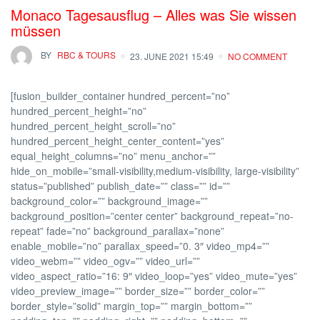
Monaco Tagesausflug – Alles was Sie wissen
müssen
BY
RBC & TOURS
23. JUNE 2021 15:49
NO COMMENT
[fusion_builder_container hundred_percent=”no”
hundred_percent_height=”no”
hundred_percent_height_scroll=”no”
hundred_percent_height_center_content=”yes”
equal_height_columns=”no” menu_anchor=””
hide_on_mobile=”small-visibility,medium-visibility, large-visibility”
status=”published” publish_date=”” class=”” id=””
background_color=”” background_image=””
background_position=”center center” background_repeat=”no-
repeat” fade=”no” background_parallax=”none”
enable_mobile=”no” parallax_speed=”0. 3″ video_mp4=””
video_webm=”” video_ogv=”” video_url=””
video_aspect_ratio=”16: 9″ video_loop=”yes” video_mute=”yes”
video_preview_image=”” border_size=”” border_color=””
border_style=”solid” margin_top=”” margin_bottom=””