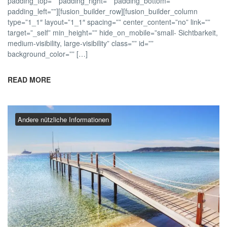
padding_top=”” padding_right=”” padding_bottom=””
padding_left=””][fusion_builder_row][fusion_builder_column
type=”1_1″ layout=”1_1″ spacing=”” center_content=”no” link=””
target=”_self” min_height=”” hide_on_mobile=”small- Sichtbarkeit,
medium-visibility, large-visibility” class=”” id=””
background_color=”” […]
READ MORE
Andere nützliche Informationen